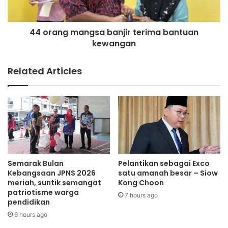
n
m
d
a
e
44 orang mangsa banjir terima bantuan
n
r
kewangan
g
a
s
a
a
Related Articles
n
b
S
a
e
n
h
j
a
i
r
r
i
t
S
e
e
r
Semarak Bulan
Pelantikan sebagai Exco
m
i
Kebangsaan JPNS 2026
satu amanah besar – Siow
p
m
meriah, suntik semangat
Kong Choon
e
patriotisme warga
a
7 hours ago
pendidikan
n
b
a
a
6 hours ago
C
n