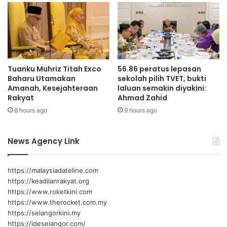
u
t
t
u
i
a
A
n
k
k
h
e
Tuanku Muhriz Titah Exco
56.86 peratus lepasan
i
w
Baharu Utamakan
sekolah pilih TVET, bukti
r
a
Amanah, Kesejahteraan
laluan semakin diyakini:
T
n
Rakyat
Ahmad Zahid
a
g
8 hours ago
9 hours ago
h
a
u
n
n
News Agency Link
https://malaysiadateline.com
https://keadilanrakyat.org
https://www.roketkini.com
https://www.therocket.com.my
https://selangorkini.my
https://ideselangor.com/