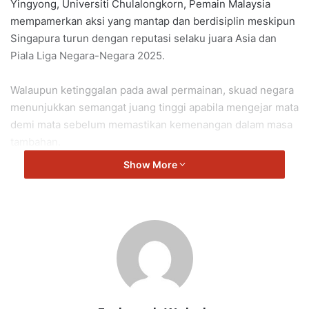
Yingyong, Universiti Chulalongkorn, Pemain Malaysia
mempamerkan aksi yang mantap dan berdisiplin meskipun
Singapura turun dengan reputasi selaku juara Asia dan
Piala Liga Negara-Negara 2025.
Walaupun ketinggalan pada awal permainan, skuad negara
menunjukkan semangat juang tinggi apabila mengejar mata
demi mata sebelum memastikan kemenangan dalam masa
tambahan.
Show More
Malaysia meneruskan penguasaan dalam acara bola jaring
Sukan SEA apabila merangkul pingat emas ketiga berturut-
turut sejak 2017.
Singapura hadir ke temasya dwitahunan edisi ke-33 selaku
pasukan pilihan berikutan pencapaian cemerlang di pentas
antarabangsa namun keazaman tinggi skuad negara
memastikan pingat emas kekal menjadi milik Malaysia.