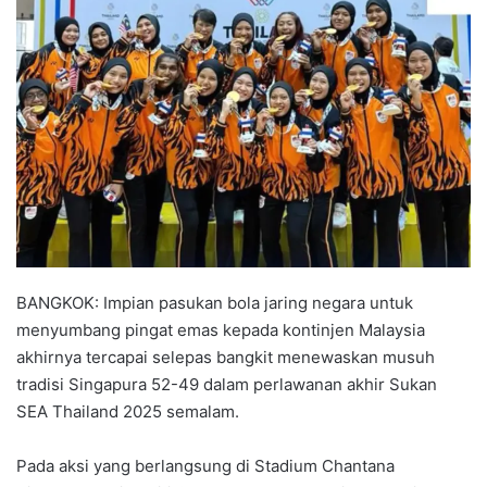
n
d
a
n
e
m
a
i
l
BANGKOK: Impian pasukan bola jaring negara untuk
menyumbang pingat emas kepada kontinjen Malaysia
akhirnya tercapai selepas bangkit menewaskan musuh
tradisi Singapura 52-49 dalam perlawanan akhir Sukan
SEA Thailand 2025 semalam.
Pada aksi yang berlangsung di Stadium Chantana