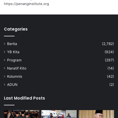
https://penanginstitute.org
Categories
Berita
(2,782)
YB Kita
(924)
Program
(297)
Naratif Kito
(14)
Kolumnis
(42)
ADUN
(2)
Last Modified Posts