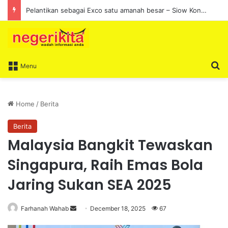
Pelantikan sebagai Exco satu amanah besar – Siow Kong Choon
S
Menu
Home
/
Berita
Berita
Malaysia Bangkit Tewaskan
Singapura, Raih Emas Bola
Jaring Sukan SEA 2025
Farhanah Wahab
S
December 18, 2025
67
e