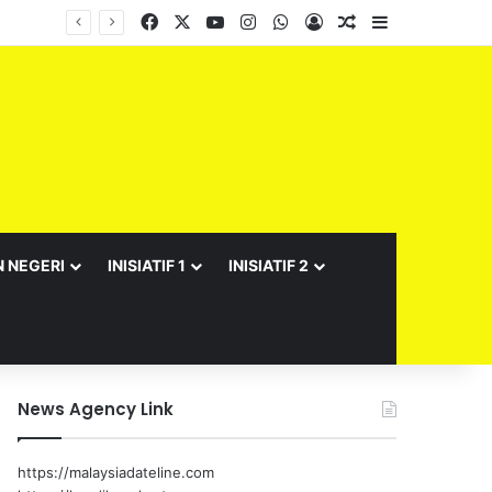
Facebook
X
YouTube
Instagram
WhatsApp
Log In
Random Article
Sidebar
Barisan Exco Kerajaan Negeri Sembilan Yang Baharu Dijangka Angkat Sumpah Di Istana Seri Menanti Esok
N NEGERI
INISIATIF 1
INISIATIF 2
News Agency Link
https://malaysiadateline.com