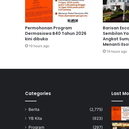
a
n
s
e
h
Permohonan Program
Barisan Exc
i
Dermasiswa B40 Tahun 2026
Sembilan Ya
n
kini dibuka
Angkat Sump
Menanti Eso
g
19 hours ago
g
19 hours ago
a
e
s
o
k
Categories
Last Mo
Berita
(2,775)
YB Kita
(923)
Program
(297)