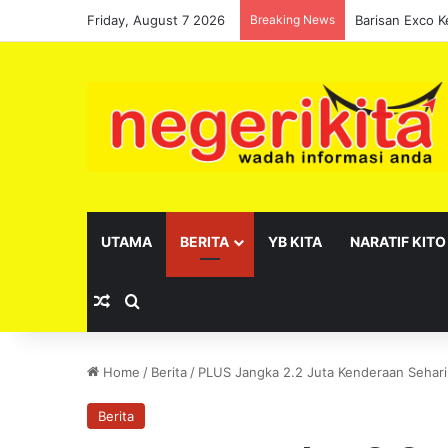
Friday, August 7 2026
Breaking News
UTAMA
BERITA
YB KITA
NARATIF KITO
Random Article
Search for
Home
/
Berita
/
PLUS Jangka 2.2 Juta Kenderaan Sehari
Berita