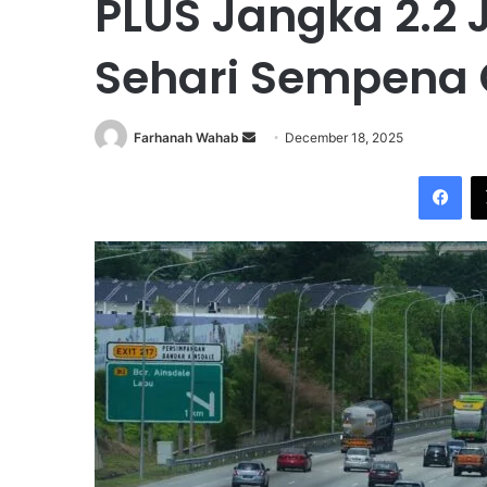
PLUS Jangka 2.2
Sehari Sempena 
Farhanah Wahab
S
December 18, 2025
e
Facebook
n
d
a
n
e
m
a
i
l