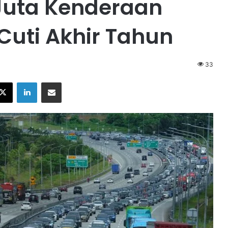
 Juta Kenderaan
Cuti Akhir Tahun
33
X
LinkedIn
Share via Email