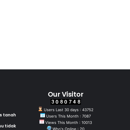
Our Visitor
Users Last 30 days : 43752
as tanah
Users This Month : 7087
Views This Month : 10013
su tidak
Who's Online : 20