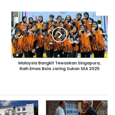
M
a
l
a
y
s
i
a
B
Malaysia Bangkit Tewaskan Singapura,
a
Raih Emas Bola Jaring Sukan SEA 2025
n
g
k
i
t
T
e
w
a