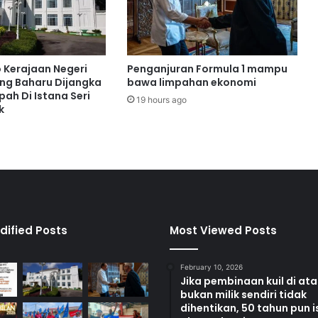
s
k
a
n
S
o Kerajaan Negeri
Penganjuran Formula 1 mampu
i
ng Baharu Dijangka
bawa limpahan ekonomi
n
ah Di Istana Seri
19 hours ago
k
g
a
p
u
r
a
,
R
a
dified Posts
Most Viewed Posts
i
h
February 10, 2026
E
Jika pembinaan kuil di at
m
bukan milik sendiri tidak
a
dihentikan, 50 tahun pun i
s