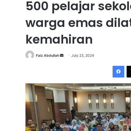
500 pelajar seko
warga emas dila
kemahiran
Faiz Abdullah
S
July 23, 2024
e
Facebook
n
d
a
n
e
m
a
i
l