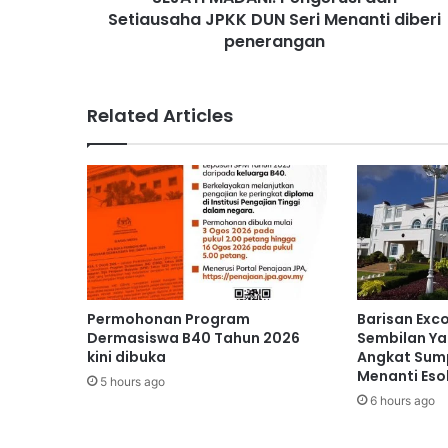
Setiausaha JPKK DUN Seri Menanti diberi
N
I
penerangan
:
P
e
Related Articles
n
g
e
r
u
s
i
d
a
n
Permohonan Program
Barisan Exc
S
Dermasiswa B40 Tahun 2026
Sembilan Ya
e
kini dibuka
Angkat Sump
t
Menanti Eso
5 hours ago
i
6 hours ago
a
u