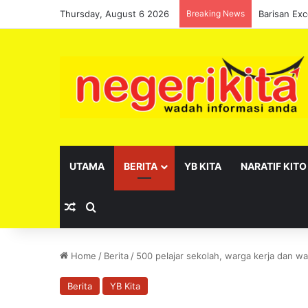
Thursday, August 6 2026
Breaking News
UTAMA
BERITA
YB KITA
NARATIF KITO
Random Article
Search for
Home
/
Berita
/
500 pelajar sekolah, warga kerja dan w
Berita
YB Kita