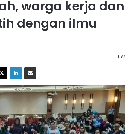
lah, warga kerja dan
tih dengan ilmu
88
X
LinkedIn
Share via Email