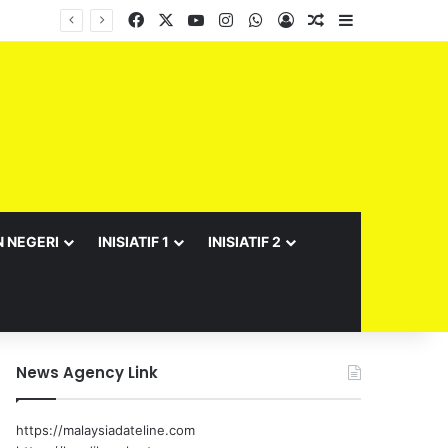
Facebook
X
YouTube
Instagram
WhatsApp
Log In
Random Article
Sidebar
Barisan Exco Kerajaan Negeri Sembilan Yang Baharu Dijangka Angkat Sumpah Di Istana Seri Menanti Esok
N NEGERI
INISIATIF 1
INISIATIF 2
News Agency Link
https://malaysiadateline.com