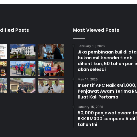
n
a
t
l
i
dified Posts
Most Viewed Posts
t
n
February 10, 2026
e
Jika pembinaan kuil di at
g
bukan milik sendiri tidak
e
dihentikan, 50 tahun pun i
r
akan selesai
i
May 14, 2026
Insentif APC Naik RM1,000,
Penjawat Awam Terima R
Buat Kali Pertama
January 15, 2026
50,000 penjawat awam t
BKK RM300 sempena Aidilfi
tahun Ini