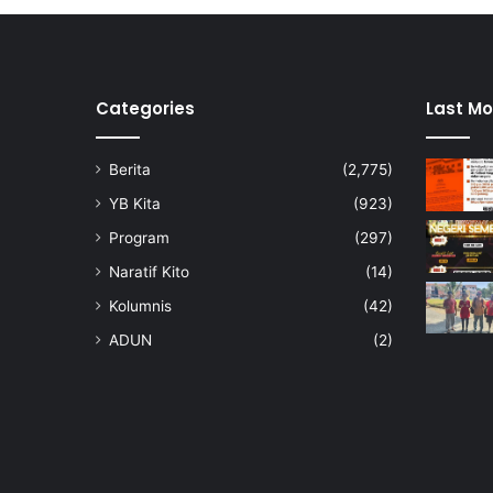
s
a
h
a
J
Categories
Last Mo
P
K
Berita
(2,775)
K
D
YB Kita
(923)
U
Program
(297)
N
S
Naratif Kito
(14)
e
Kolumnis
(42)
r
i
ADUN
(2)
M
e
n
a
n
t