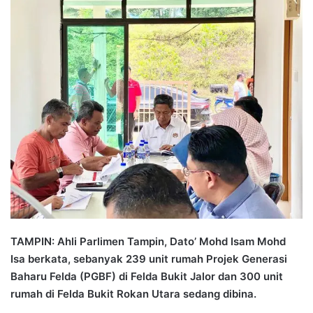
n
d
a
n
e
m
a
i
l
TAMPIN: Ahli Parlimen Tampin, Dato’ Mohd Isam Mohd
Isa berkata, sebanyak 239 unit rumah Projek Generasi
Baharu Felda (PGBF) di Felda Bukit Jalor dan 300 unit
rumah di Felda Bukit Rokan Utara sedang dibina.