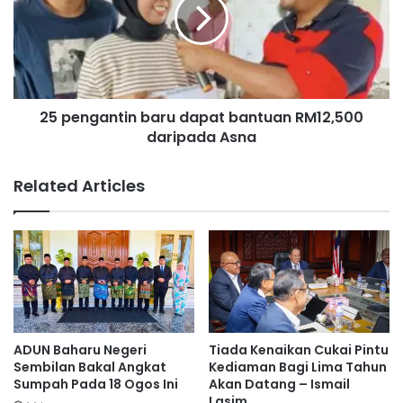
b
e
a
n
a
g
Tampin
Isam
n
a
m
n
e
t
n
25 pengantin baru dapat bantuan RM12,500
i
g
daripada Asna
n
h
b
i
a
Related Articles
d
r
u
u
p
d
k
a
a
p
n
a
a
t
j
b
a
a
ADUN Baharu Negeri
Tiada Kenaikan Cukai Pintu
r
n
Sembilan Bakal Angkat
Kediaman Bagi Lima Tahun
a
t
Sumpah Pada 18 Ogos Ini
Akan Datang – Ismail
n
Lasim
u