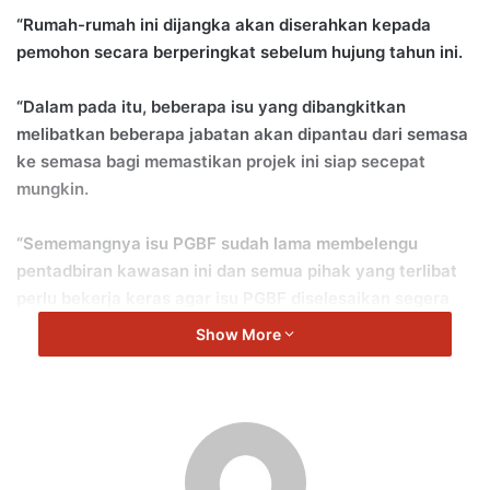
“Rumah-rumah ini dijangka akan diserahkan kepada
pemohon secara berperingkat sebelum hujung tahun ini.
“Dalam pada itu, beberapa isu yang dibangkitkan
melibatkan beberapa jabatan akan dipantau dari semasa
ke semasa bagi memastikan projek ini siap secepat
mungkin.
“Sememangnya isu PGBF sudah lama membelengu
pentadbiran kawasan ini dan semua pihak yang terlibat
perlu bekerja keras agar isu PGBF diselesaikan segera
mengikut jadual yang telah ditetapkan
Show More
“Selain itu, isu rumah kedua di tapak sedia ada dan Akta
Penempatan Berkelompok (GSA) 1967 yang perlu diteliti
kembali dengan kadar segera,” kata Mohd Isam.
Mohd Isam berkata demikian selepas mengadakan