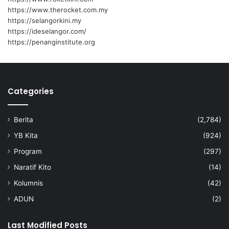
a
https://www.therocket.com.my
https://selangorkini.my
https://ideselangor.com/
https://penanginstitute.org
Categories
Berita
(2,784)
YB Kita
(924)
Program
(297)
Naratif Kito
(14)
Kolumnis
(42)
ADUN
(2)
Last Modified Posts