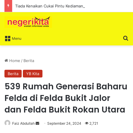
Tiada Kenaikan Cukai Pintu Kediaman Bagi Lima Tahun Akan Datang – Ismail Lasim
S
Menu
Home
/
Berita
Berita
YB Kita
539 Rumah Generasi Baharu
Felda di Felda Bukit Jalor
dan Felda Bukit Rokan Utara
Faiz Abdullah
S
September 24, 2024
2,721
e