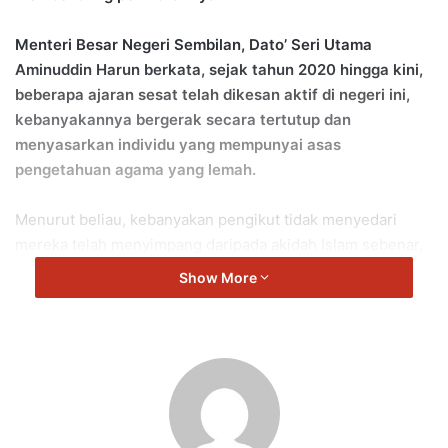
Menteri Besar Negeri Sembilan, Dato’ Seri Utama
Aminuddin Harun berkata, sejak tahun 2020 hingga kini,
beberapa ajaran sesat telah dikesan aktif di negeri ini,
kebanyakannya bergerak secara tertutup dan
menyasarkan individu yang mempunyai asas
pengetahuan agama yang lemah.
Menurut beliau, kebanyakan pengikut tidak menyedari
mereka telah menyimpang daripada akidah Islam sebenar,
manakala sebahagian lain terdiri daripada ahli keluarga
Show More
yang menyebabkan ada antara mereka enggan memberi
kerjasama ketika siasatan atau menarik diri sebagai saksi
semasa perbicaraan.
“Jabatan Mufti Negeri Sembilan telah memfatwakan
beberapa ajaran sebagai sesat, termasuk Golongan Anti
Hadis, Tapediri 65 (Ba Tha Mim 114), Hizbut Tahrir,