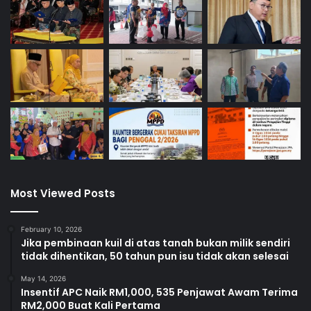
a
k
a
n
Most Viewed Posts
February 10, 2026
Jika pembinaan kuil di atas tanah bukan milik sendiri
tidak dihentikan, 50 tahun pun isu tidak akan selesai
May 14, 2026
Insentif APC Naik RM1,000, 535 Penjawat Awam Terima
RM2,000 Buat Kali Pertama