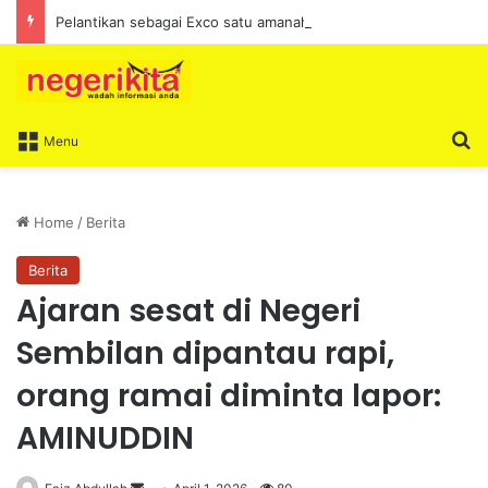
Pelantikan sebagai Exco satu amanah besar – Siow Kong Choon
S
Menu
Home
/
Berita
Berita
Ajaran sesat di Negeri
Sembilan dipantau rapi,
orang ramai diminta lapor:
AMINUDDIN