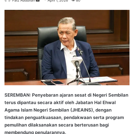
Faiz Abdullah
S
April 1, 2026
80
e
n
d
a
n
e
m
a
i
l
SEREMBAN: Penyebaran ajaran sesat di Negeri Sembilan
terus dipantau secara aktif oleh Jabatan Hal Ehwal
Agama Islam Negeri Sembilan (JHEAINS), dengan
tindakan penguatkuasaan, pendakwaan serta program
pemulihan dilaksanakan secara berterusan bagi
membendung penularannya.