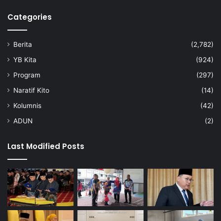
i
Categories
n
t
a
Berita
(2,782)
l
a
YB Kita
(924)
p
Program
(297)
o
r
Naratif Kito
(14)
:
Kolumnis
(42)
A
M
ADUN
(2)
I
N
Last Modified Posts
U
D
D
I
N