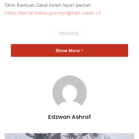
Skim Bantuan Zakat boleh layari pautan
https://portal.mains.gov.my/agihan-zakat-v3
MAINS
Show More
Edzwan Ashraf
P