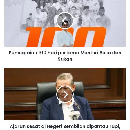
e
n
c
a
p
a
i
a
Pencapaian 100 hari pertama Menteri Belia dan
n
Sukan
1
0
0
A
h
j
a
a
r
r
i
a
p
n
e
s
r
e
t
s
a
Ajaran sesat di Negeri Sembilan dipantau rapi,
a