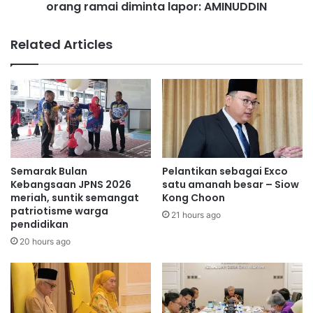
m
orang ramai diminta lapor: AMINUDDIN
t
a
d
M
i
Related Articles
e
N
n
e
t
g
e
e
r
r
i
i
B
S
e
e
l
m
Semarak Bulan
Pelantikan sebagai Exco
i
b
Kebangsaan JPNS 2026
satu amanah besar – Siow
a
i
meriah, suntik semangat
Kong Choon
d
patriotisme warga
l
21 hours ago
pendidikan
a
a
n
n
20 hours ago
S
d
u
i
k
p
a
a
n
n