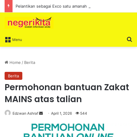
Pelantikan sebagai Exco satu amanah besar – Siow Kong Choon
S
Menu
Home
/
Berita
Berita
Permohonan bantuan Zakat
MAINS atas talian
Edzwan Ashraf
S
April 1, 2026
544
e
n
d