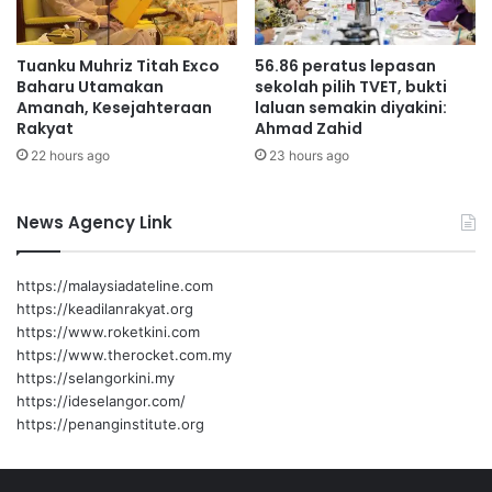
t
a
Tuanku Muhriz Titah Exco
56.86 peratus lepasan
u
Baharu Utamakan
sekolah pilih TVET, bukti
r
Amanah, Kesejahteraan
laluan semakin diyakini:
a
Rakyat
Ahmad Zahid
p
22 hours ago
23 hours ago
i
,
o
News Agency Link
r
a
n
https://malaysiadateline.com
g
https://keadilanrakyat.org
r
https://www.roketkini.com
a
https://www.therocket.com.my
m
https://selangorkini.my
a
https://ideselangor.com/
i
https://penanginstitute.org
d
i
m