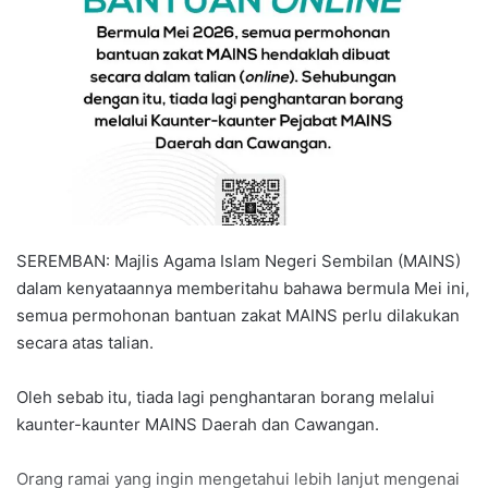
a
n
e
m
a
i
l
SEREMBAN: Majlis Agama Islam Negeri Sembilan (MAINS)
dalam kenyataannya memberitahu bahawa bermula Mei ini,
semua permohonan bantuan zakat MAINS perlu dilakukan
secara atas talian.
Oleh sebab itu, tiada lagi penghantaran borang melalui
kaunter-kaunter MAINS Daerah dan Cawangan.
Orang ramai yang ingin mengetahui lebih lanjut mengenai