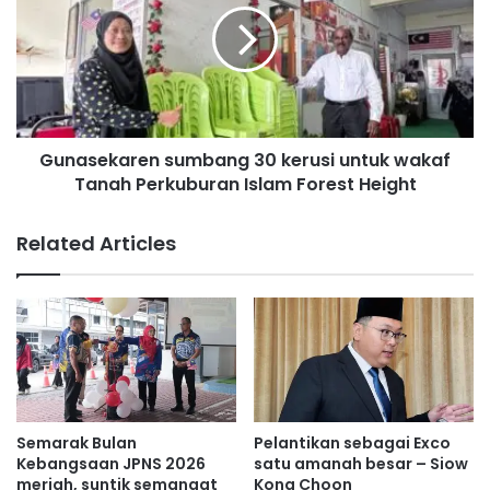
a
a
g
s
i
e
p
k
e
a
m
r
a
Gunasekaren sumbang 30 kerusi untuk wakaf
e
s
Tanah Perkuburan Islam Forest Height
n
a
s
n
u
Related Articles
g
m
a
b
n
a
p
n
a
g
l
3
a
0
n
k
g
e
Semarak Bulan
Pelantikan sebagai Exco
k
r
Kebangsaan JPNS 2026
satu amanah besar – Siow
e
u
meriah, suntik semangat
Kong Choon