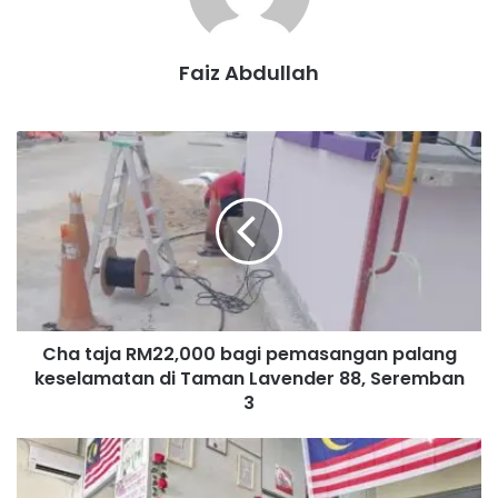
Sawir.
Faiz Abdullah
Sungai Lui
Mohd Razi
C
h
a
t
a
j
a
R
M
Cha taja RM22,000 bagi pemasangan palang
2
keselamatan di Taman Lavender 88, Seremban
2
,
3
0
0
G
0
u
b
n