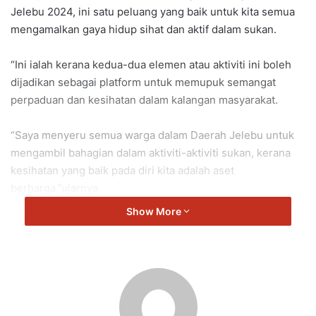
Jelebu 2024, ini satu peluang yang baik untuk kita semua
mengamalkan gaya hidup sihat dan aktif dalam sukan.
“Ini ialah kerana kedua-dua elemen atau aktiviti ini boleh
dijadikan sebagai platform untuk memupuk semangat
perpaduan dan kesihatan dalam kalangan masyarakat.
“Saya menyeru semua warga dalam Daerah Jelebu untuk
mengambil bahagian dalam aktiviti-aktiviti sukan, kerana
kesihatan yang baik pada diri kita adalah aset
berharga,”ujarnya.
Show More
Mohd Razi berkata demikian di Sambutan Hari Sukan
Negara Peringkat Daerah Jelebu 2024 yang diadakan di
Sekolah Menengah Kebangsaan Pertang.
Turut hadir, Ahli Parlimen Jelebu dan ADUN Pertang, Dato’
Seri Jalaluddin Alias dan ADUN Klawang, Dato’ Ir.Bakri