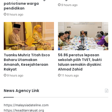
s
patriotisme warga
s
9 hours ago
e
pendidikan
i
l
u
8 hours ago
a
n
m
t
a
u
t
k
a
w
n
a
d
k
Tuanku Muhriz Titah Exco
56.86 peratus lepasan
i
a
Baharu Utamakan
sekolah pilih TVET, bukti
T
f
Amanah, Kesejahteraan
laluan semakin diyakini:
a
T
Rakyat
Ahmad Zahid
m
a
9 hours ago
11 hours ago
a
n
n
a
L
h
News Agency Link
a
P
v
e
e
r
https://malaysiadateline.com
n
k
https://keadilanrakyat.org