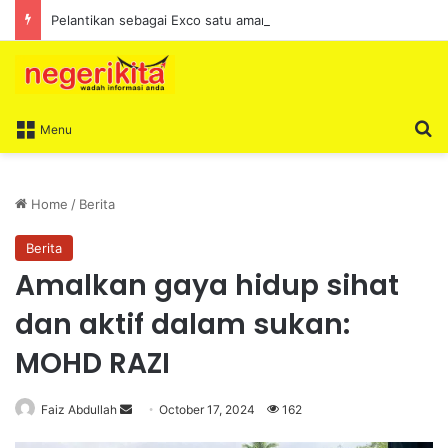
Pelantikan sebagai Exco satu amanah besar – Siow Kong Choon
S
Menu
Home
/
Berita
Berita
Amalkan gaya hidup sihat
dan aktif dalam sukan:
MOHD RAZI
Faiz Abdullah
S
October 17, 2024
162
e