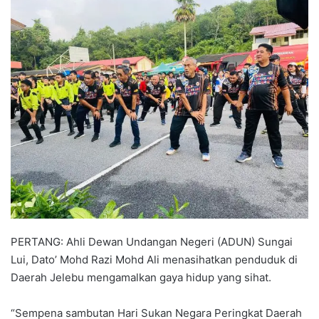
n
d
a
n
e
m
a
i
l
PERTANG: Ahli Dewan Undangan Negeri (ADUN) Sungai
Lui, Dato’ Mohd Razi Mohd Ali menasihatkan penduduk di
Daerah Jelebu mengamalkan gaya hidup yang sihat.
“Sempena sambutan Hari Sukan Negara Peringkat Daerah