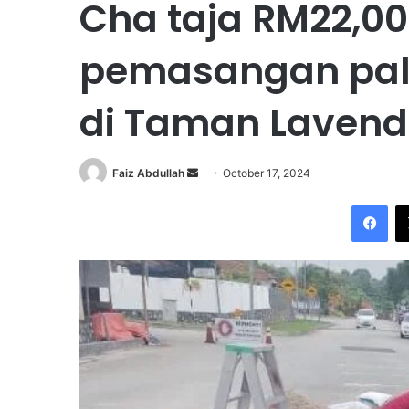
Cha taja RM22,00
pemasangan pal
di Taman Lavend
Faiz Abdullah
S
October 17, 2024
e
Facebook
n
d
a
n
e
m
a
i
l