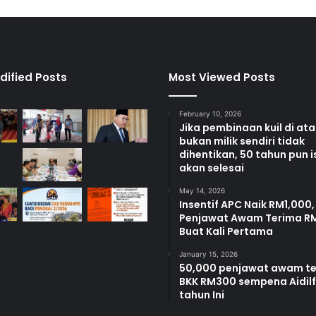
d
a
l
a
m
s
dified Posts
Most Viewed Posts
u
k
February 10, 2026
a
Jika pembinaan kuil di at
n
bukan milik sendiri tidak
:
dihentikan, 50 tahun pun i
M
akan selesai
O
May 14, 2026
H
Insentif APC Naik RM1,000,
D
Penjawat Awam Terima R
R
Buat Kali Pertama
A
Z
January 15, 2026
50,000 penjawat awam t
I
BKK RM300 sempena Aidilfi
tahun Ini