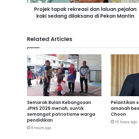
p
Projek tapak rekreasi dan laluan pejalan
a
kaki sedang dilaksana di Pekan Mantin
k
r
e
k
Related Articles
r
e
a
s
i
d
a
n
l
a
Semarak Bulan Kebangsaan
Pelantikan 
l
JPNS 2026 meriah, suntik
amanah bes
u
semangat patriotisme warga
Choon
pendidikan
a
10 hours ago
n
9 hours ago
p