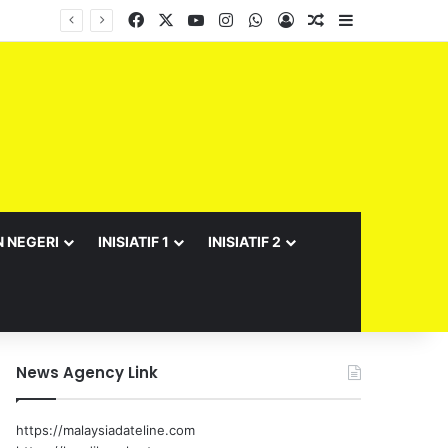
Facebook
X
YouTube
Instagram
WhatsApp
Log In
Random Article
Sidebar
N NEGERI
INISIATIF 1
INISIATIF 2
News Agency Link
https://malaysiadateline.com