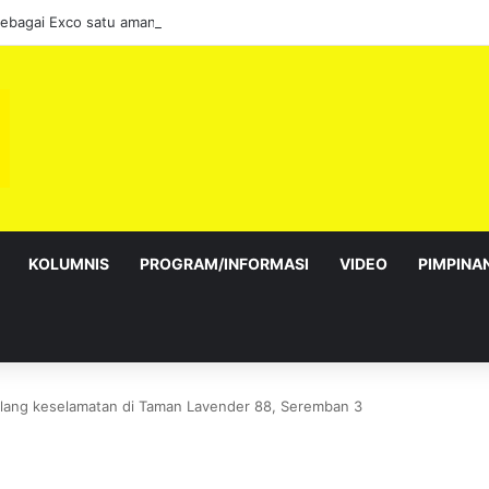
sebagai Exco satu amanah besar – Siow Kong Choon
KOLUMNIS
PROGRAM/INFORMASI
VIDEO
PIMPINA
lang keselamatan di Taman Lavender 88, Seremban 3