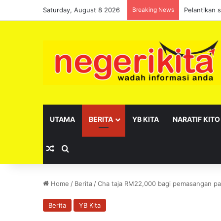
Saturday, August 8 2026
Breaking News
Pelantikan 
UTAMA
BERITA
YB KITA
NARATIF KITO
Random Article
Search for
Home
/
Berita
/
Cha taja RM22,000 bagi pemasangan pa
Berita
YB Kita