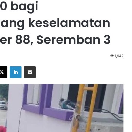
0 bagi
ang keselamatan
er 88, Seremban 3
1,942
X
LinkedIn
Share via Email