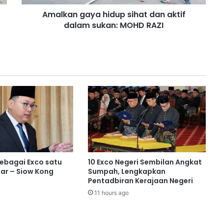
a
Amalkan gaya hidup sihat dan aktif
y
dalam sukan: MOHD RAZI
a
h
i
d
u
p
s
i
h
a
t
d
a
n
sebagai Exco satu
10 Exco Negeri Sembilan Angkat
a
ar – Siow Kong
Sumpah, Lengkapkan
k
Pentadbiran Kerajaan Negeri
t
11 hours ago
i
f