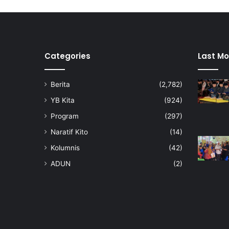
e
j
a
l
a
n
Categories
Last Mo
k
a
Berita
(2,782)
k
i
YB Kita
(924)
s
Program
(297)
e
d
Naratif Kito
(14)
a
Kolumnis
(42)
n
g
ADUN
(2)
d
i
l
a
k
s