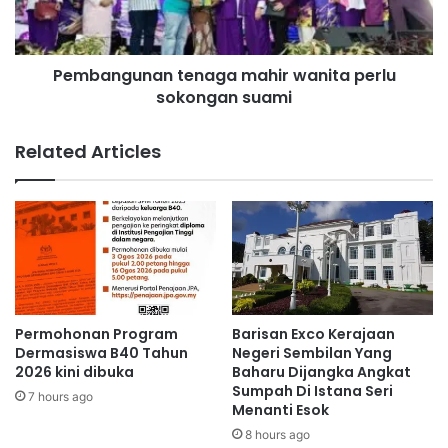
a
g
n
u
g
n
Aminuddin
Pembangunan tenaga mahir wanita perlu
s
a
a
sokongan suami
n
r
t
i
e
Related Articles
b
n
u
a
t
g
a
m
a
h
i
r
Permohonan Program
Barisan Exco Kerajaan
w
Dermasiswa B40 Tahun
Negeri Sembilan Yang
a
2026 kini dibuka
Baharu Dijangka Angkat
Sumpah Di Istana Seri
n
7 hours ago
Menanti Esok
i
t
8 hours ago