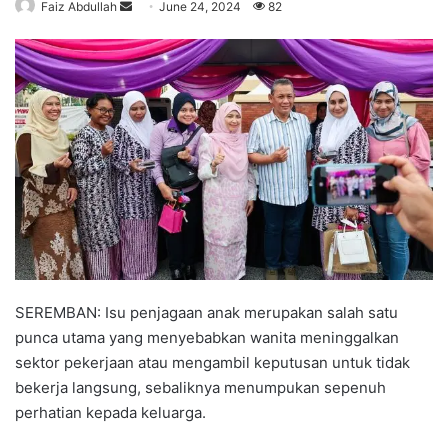
Faiz Abdullah
S
June 24, 2024
82
e
n
d
a
n
e
m
a
i
l
SEREMBAN: Isu penjagaan anak merupakan salah satu
punca utama yang menyebabkan wanita meninggalkan
sektor pekerjaan atau mengambil keputusan untuk tidak
bekerja langsung, sebaliknya menumpukan sepenuh
perhatian kepada keluarga.