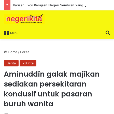
Barisan Exco Kerajaan Negeri Sembilan Yang Baharu Dijangka Angkat Sumpah Di Istana Seri Menanti Esok
S
Menu
Home
/
Berita
Berita
YB Kita
Aminuddin galak majikan
sediakan persekitaran
kondusif untuk pasaran
buruh wanita