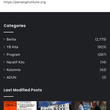
https://penanginstitute.org
Categories
Berita
(2,775)
YB Kita
(923)
Program
(297)
Naratif Kito
(14)
Kolumnis
(42)
ADUN
(2)
Last Modified Posts