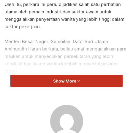
Oleh itu, perkara ini perlu dijadikan salah satu perhatian
utama oleh pemain industri dan sektor awam untuk
menggalakkan penyertaan wanita yang lebih tinggi dalam
sektor pekerjaan.
Menteri Besar Negeri Sembilan, Dato’ Seri Utama
Aminuddin Harun berkata, beliau amat menggalakkan para
majikan untuk menyediakan persekitaran yang lebih
kondusif bagi kaum wanita kembali menyertai pasaran
buruh.
Show More
“Saya percaya bahawa penyediaan taska di tempat kerja
atau berdekatan dengan tempat kerja dapat menyumbang
kepada peningkatan penyertaan wanita dalam pelbagai
sektor.
“Kolaborasi majikan dengan penyedia perkhidmatan taska
ini juga akan membuka lebih banyak ruang untuk