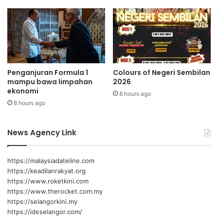
a
p
e
r
l
u
s
Penganjuran Formula 1
Colours of Negeri Sembilan
o
mampu bawa limpahan
2026
k
ekonomi
8 hours ago
o
8 hours ago
n
g
a
News Agency Link
n
s
u
https://malaysiadateline.com
a
https://keadilanrakyat.org
m
https://www.roketkini.com
i
https://www.therocket.com.my
https://selangorkini.my
https://ideselangor.com/