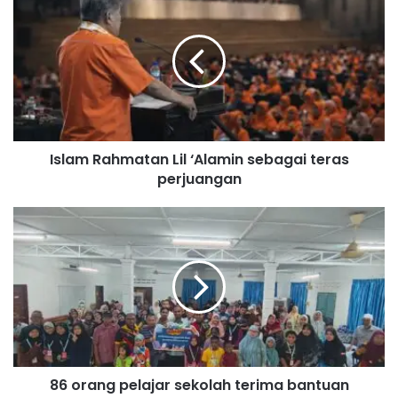
s
l
a
m
R
a
h
m
Islam Rahmatan Lil ‘Alamin sebagai teras
a
perjuangan
t
a
n
8
L
6
i
o
l
r
‘
a
A
n
l
g
a
p
m
e
i
86 orang pelajar sekolah terima bantuan
l