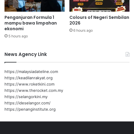
n
a
n
Penganjuran Formula 1
Colours of Negeri Sembilan
p
mampu bawa limpahan
2026
e
ekonomi
6 hours ago
r
5 hours ago
s
e
k
News Agency Link
o
l
a
https://malaysiadateline.com
h
https://keadilanrakyat.org
a
https://www.roketkini.com
n
https://www.therocket.com.my
https://selangorkini.my
https://ideselangor.com/
https://penanginstitute.org