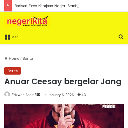
Barisan Exco Kerajaan Negeri Sembilan Yang Baharu Dijangka Angkat Sumpah Di Istana Seri Menanti Esok
S
Menu
Home
/
Berita
Berita
Anuar Ceesay bergelar Jang
Edzwan Ashraf
S
January 6, 2026
43
e
n
d
a