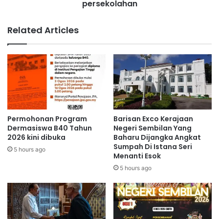
n
persekolahan
a
s
j
e
a
Related Articles
b
r
a
s
g
e
a
k
i
o
t
l
e
a
r
h
a
t
Permohonan Program
Barisan Exco Kerajaan
s
e
Dermasiswa B40 Tahun
Negeri Sembilan Yang
p
r
2026 kini dibuka
Baharu Dijangka Angkat
e
Sumpah Di Istana Seri
i
5 hours ago
Menanti Esok
r
m
j
a
5 hours ago
u
b
a
a
n
n
g
t
a
u