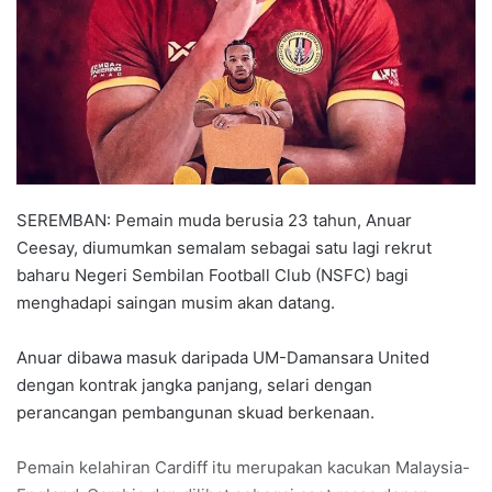
n
e
m
a
i
l
SEREMBAN: Pemain muda berusia 23 tahun, Anuar
Ceesay, diumumkan semalam sebagai satu lagi rekrut
baharu Negeri Sembilan Football Club (NSFC) bagi
menghadapi saingan musim akan datang.
Anuar dibawa masuk daripada UM-Damansara United
dengan kontrak jangka panjang, selari dengan
perancangan pembangunan skuad berkenaan.
Pemain kelahiran Cardiff itu merupakan kacukan Malaysia-