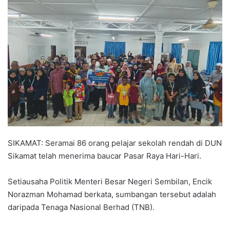
n
d
a
n
e
m
a
i
l
SIKAMAT: Seramai 86 orang pelajar sekolah rendah di DUN
Sikamat telah menerima baucar Pasar Raya Hari-Hari.
Setiausaha Politik Menteri Besar Negeri Sembilan, Encik
Norazman Mohamad berkata, sumbangan tersebut adalah
daripada Tenaga Nasional Berhad (TNB).