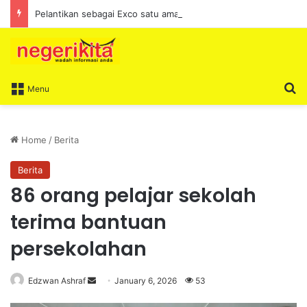
Pelantikan sebagai Exco satu amanah besar – Siow Kong Choon
S
Menu
Home
/
Berita
Berita
86 orang pelajar sekolah
terima bantuan
persekolahan
Edzwan Ashraf
S
January 6, 2026
53
e