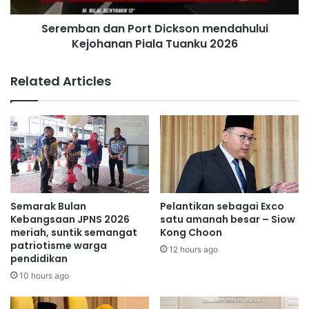
J
d
Seremban dan Port Dickson mendahului
a
a
n
Kejohanan Piala Tuanku 2026
n
g
P
o
Related Articles
r
t
D
i
c
k
s
o
n
Semarak Bulan
Pelantikan sebagai Exco
m
Kebangsaan JPNS 2026
satu amanah besar – Siow
e
meriah, suntik semangat
Kong Choon
patriotisme warga
n
12 hours ago
pendidikan
d
a
10 hours ago
h
u