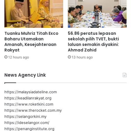
l
u
i
K
e
Tuanku Muhriz Titah Exco
56.86 peratus lepasan
j
Baharu Utamakan
sekolah pilih TVET, bukti
o
Amanah, Kesejahteraan
laluan semakin diyakini:
h
Rakyat
Ahmad Zahid
a
12 hours ago
13 hours ago
n
a
n
News Agency Link
P
i
a
https://malaysiadateline.com
l
https://keadilanrakyat.org
a
https://www.roketkini.com
T
https://www.therocket.com.my
u
https://selangorkini.my
a
https://ideselangor.com/
n
https://penanginstitute.org