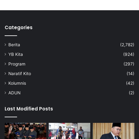
k
u
2
0
Categories
2
6
Berita
(2,782)
YB Kita
(924)
Program
(297)
Naratif Kito
(14)
Kolumnis
(42)
ADUN
(2)
Last Modified Posts