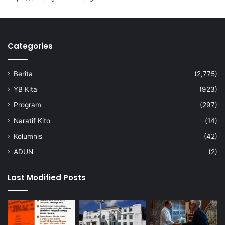
a
i
K
K
L
a
2
m
0
Categories
p
2
u
6
n
Berita
(2,775)
g
P
YB Kita
(923)
a
Program
(297)
c
h
Naratif Kito
(14)
i
Kolumnis
(42)
t
a
ADUN
(2)
n
Last Modified Posts