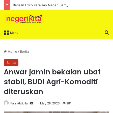
Barisan Exco Kerajaan Negeri Sembilan Yang Baharu Dijangka Angkat Sumpah Di Istana Seri Menanti Esok
S
Menu
Home
/
Berita
Berita
Anwar jamin bekalan ubat
stabil, BUDI Agri-Komoditi
diteruskan
Faiz Abdullah
S
May 28, 2026
281
e