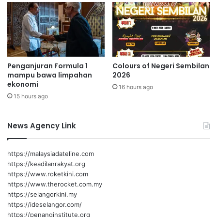
a
k
P
s
e
e
s
m
t
a
a
n
Penganjuran Formula 1
Colours of Negeri Sembilan
B
g
mampu bawa limpahan
2026
u
a
ekonomi
k
16 hours ago
t
15 hours ago
u
k
A
e
n
b
News Agency Link
t
e
a
r
r
s
https://malaysiadateline.com
a
a
https://keadilanrakyat.org
b
m
https://www.roketkini.com
a
a
https://www.therocket.com.my
n
a
https://selangorkini.my
g
n
https://ideselangor.com/
s
d
https://penanginstitute.org