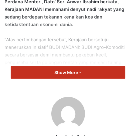
Perdana Menteri, Dato’ Seri Anwar Ibrahim berkata,
Kerajaan MADANI memahami denyut nadi rakyat yang
sedang berdepan tekanan kenaikan kos dan
ketidaktentuan ekonomi dunia.
“Atas pertimbangan tersebut, Kerajaan bersetuju
meneruskan inisiatif BUDI MADANI: BUDI Agro-Komoditi
secara bersasar demi membantu pekebun kecil,
pengusaha serta golongan rentan yang menjadi tulang
belakang ekonomi negara.
Show More
“Terkait dengan jaminan kesihatan rakyat, secara
keseluruhannya, bekalan ubat masih stabil dan KKM akan
terus memantau dengan rapi sebarang cabaran rantaian
stok mahupun harga bagi mengelakkan rakyat menjadi
mangsa keadaan.
“Apa jua cabaran yang mendatang, Kerajaan MADANI akan