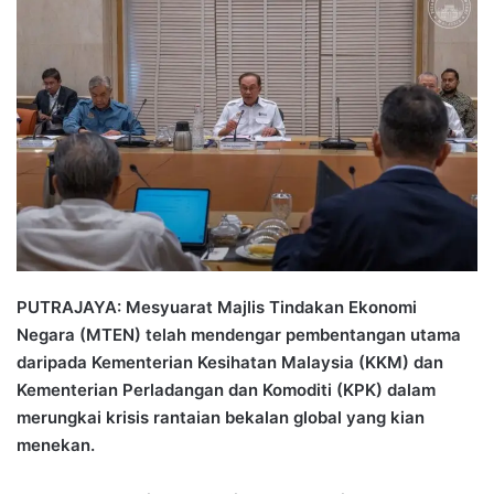
n
d
a
n
e
m
a
i
l
PUTRAJAYA: Mesyuarat Majlis Tindakan Ekonomi
Negara (MTEN) telah mendengar pembentangan utama
daripada Kementerian Kesihatan Malaysia (KKM) dan
Kementerian Perladangan dan Komoditi (KPK) dalam
merungkai krisis rantaian bekalan global yang kian
menekan.