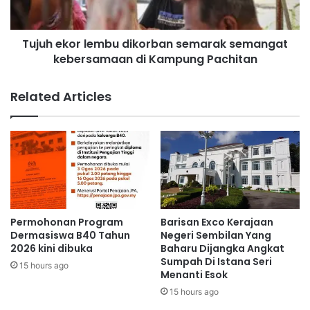
e
o
n
r
d
Tujuh ekor lembu dikorban semarak semangat
l
i
kebersamaan di Kampung Pachitan
e
d
m
i
b
Related Articles
k
u
a
d
n
i
T
k
i
o
n
r
g
b
g
a
i
n
Permohonan Program
Barisan Exco Kerajaan
s
s
Dermasiswa B40 Tahun
Negeri Sembilan Yang
e
e
2026 kini dibuka
Baharu Dijangka Angkat
m
Sumpah Di Istana Seri
m
15 hours ago
Menanti Esok
p
a
e
r
15 hours ago
n
a