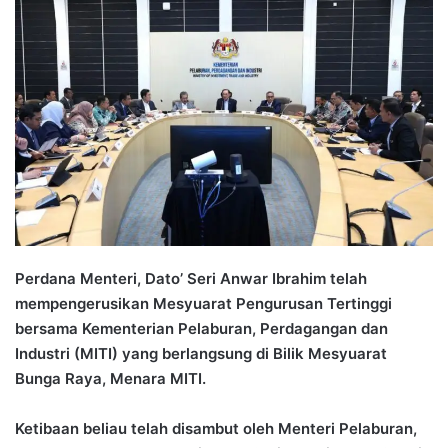
n
d
a
n
e
m
a
i
l
Perdana Menteri, Dato’ Seri Anwar Ibrahim telah
mempengerusikan Mesyuarat Pengurusan Tertinggi
bersama Kementerian Pelaburan, Perdagangan dan
Industri (MITI) yang berlangsung di Bilik Mesyuarat
Bunga Raya, Menara MITI.
Ketibaan beliau telah disambut oleh Menteri Pelaburan,