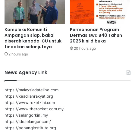
u
a
n
s
2
a
0
k
2
Kompleks Komuniti
Permohonan Program
b
Ampangan siap, bakal
Dermasiswa B40 Tahun
7
u
diserah kepada ICU untuk
2026 kini dibuka
b
tindakan selanjutnya
u
20 hours ago
2 hours ago
r
l
a
News Agency Link
m
b
u
https://malaysiadateline.com
k
https://keadilanrakyat.org
K
https://www.roketkini.com
R
https://www.therocket.com.my
T
https://selangorkini.my
F
https://ideselangor.com/
a
https://penanginstitute.org
s