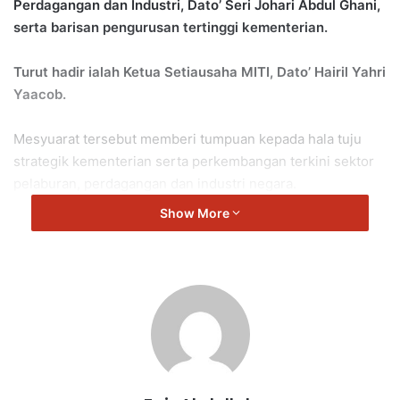
Perdagangan dan Industri, Dato’ Seri Johari Abdul Ghani,
serta barisan pengurusan tertinggi kementerian.
Turut hadir ialah Ketua Setiausaha MITI, Dato’ Hairil Yahri
Yaacob.
Mesyuarat tersebut memberi tumpuan kepada hala tuju
strategik kementerian serta perkembangan terkini sektor
pelaburan, perdagangan dan industri negara.
Show More
Perbincangan turut merangkumi usaha memperkukuh daya
saing Malaysia serta memantapkan perancangan ekonomi
nasional, selaras dengan agenda pembangunan ekonomi
negara.