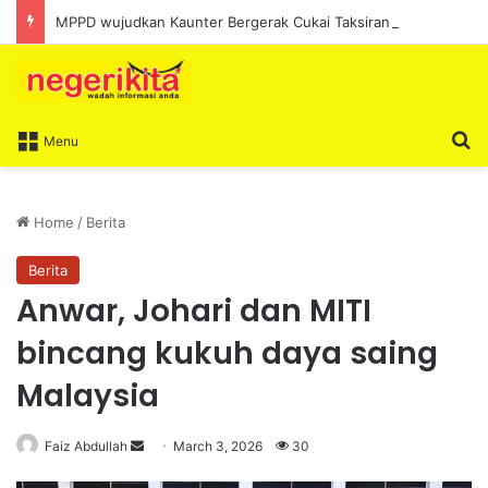
MPPD wujudkan Kaunter Bergerak Cukai Taksiran sepanjang Ogos
S
Menu
Home
/
Berita
Berita
Anwar, Johari dan MITI
bincang kukuh daya saing
Malaysia
Faiz Abdullah
S
March 3, 2026
30
e