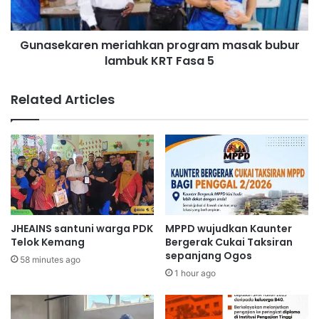
i
a
k
r
u
Gunasekaren meriahkan program masak bubur
e
l
lambuk KRT Fasa 5
n
u
m
m
e
Related Articles
P
r
e
i
r
a
s
h
e
k
k
a
o
n
l
p
a
r
JHEAINS santuni warga PDK
MPPD wujudkan Kaunter
h
o
Telok Kemang
Bergerak Cukai Taksiran
a
g
sepanjang Ogos
58 minutes ago
n
r
1 hour ago
T
a
a
m
h
m