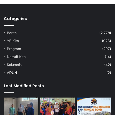
a
5
Categories
Berita
(2,778)
YB Kita
(923)
Program
(297)
Naratif Kito
(14)
Kolumnis
(42)
ADUN
(2)
Last Modified Posts