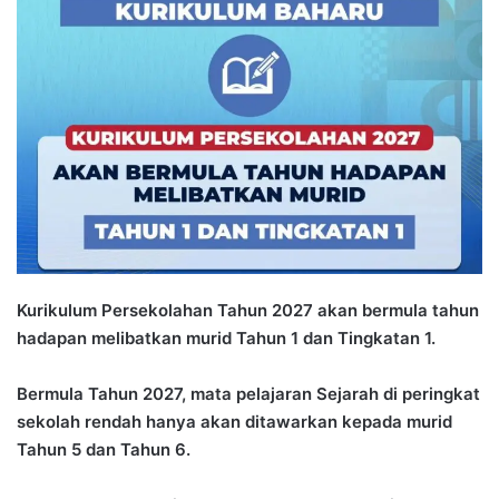
n
d
a
n
e
m
a
i
l
Kurikulum Persekolahan Tahun 2027 akan bermula tahun
hadapan melibatkan murid Tahun 1 dan Tingkatan 1.
Bermula Tahun 2027, mata pelajaran Sejarah di peringkat
sekolah rendah hanya akan ditawarkan kepada murid
Tahun 5 dan Tahun 6.