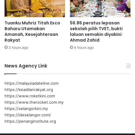
a
d
n
a
g
y
Tuanku Muhriz Titah Exco
56.86 peratus lepasan
a
Baharu Utamakan
sekolah pilih TVET, bukti
s
Amanah, Kesejahteraan
laluan semakin diyakini:
a
Rakyat
Ahmad Zahid
i
3 hours ago
4 hours ago
n
g
M
News Agency Link
a
l
a
https://malaysiadateline.com
y
https://keadilanrakyat.org
s
https://www.roketkini.com
i
https://www.therocket.com.my
a
https://selangorkini.my
https://ideselangor.com/
https://penanginstitute.org