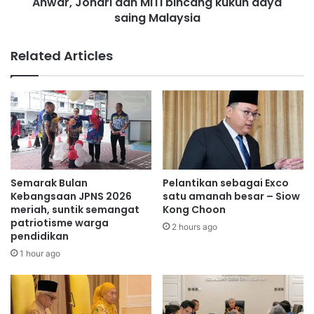
Anwar, Johari dan MITI bincang kukuh daya
a
o
saing Malaysia
r
s
i
a
d
Related Articles
k
a
a
n
n
M
a
I
k
T
i
I
b
b
a
i
t
n
Semarak Bulan
Pelantikan sebagai Exco
a
c
Kebangsaan JPNS 2026
satu amanah besar – Siow
n
a
meriah, suntik semangat
Kong Choon
g
patriotisme warga
n
2 hours ago
pendidikan
i
g
n
k
1 hour ago
k
u
e
k
n
u
c
h