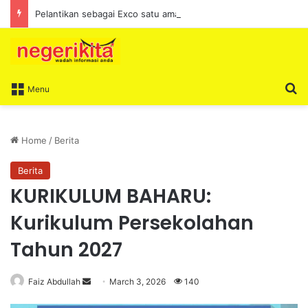
Pelantikan sebagai Exco satu amanah besar – Siow Kong Choon
S
Menu
Home
/
Berita
Berita
KURIKULUM BAHARU:
Kurikulum Persekolahan
Tahun 2027
Faiz Abdullah
S
March 3, 2026
140
e