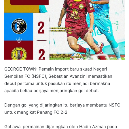
a
n
e
m
a
i
l
GEORGE TOWN: Pemain import baru skuad Negeri
Sembilan FC (NSFC), Sebastian Avanzini memastikan
debut pertama untuk pasukan itu menjadi bermakna
apabila beliau berjaya menjaringkan gol debut.
Dengan gol yang dijaringkan itu berjaya membantu NSFC
untuk mengikat Penang FC 2-2.
Gol awal permainan dijaringkan oleh Hadin Azman pada