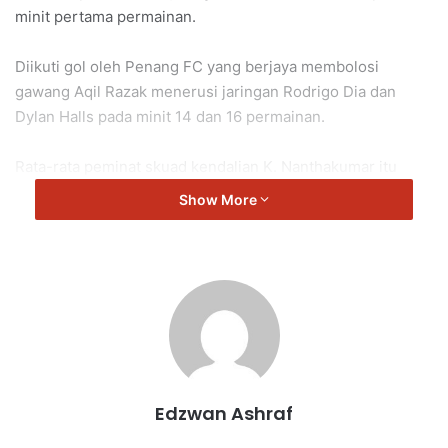
minit pertama permainan.
Diikuti gol oleh Penang FC yang berjaya membolosi
gawang Aqil Razak menerusi jaringan Rodrigo Dia dan
Dylan Halls pada minit 14 dan 16 permainan.
Rata-rata peminat skuad kendalian K. Nanthakumar itu
menunjukkan reaksi yang positif apabila berjaya mengikat
Show More
pasukan Penang FC yang berada di kedudukan kelapan
liga.
Walau bagaimanapun, mereka masih mengharapkan
perlawanan menentang Kelantan Darul Naim FC di Paroi
berakhir dengan kemenangan berpihak kepada mereka.
NSFC
Edzwan Ashraf