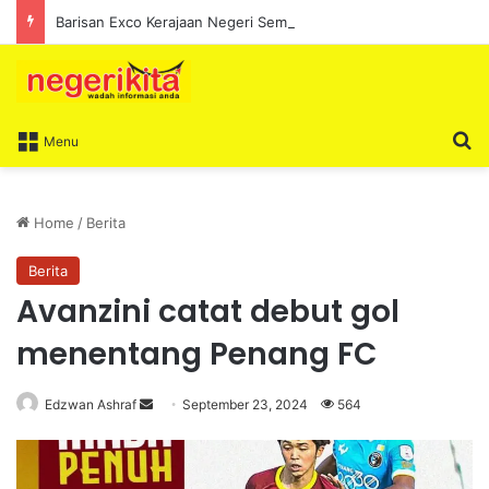
Barisan Exco Kerajaan Negeri Sembilan Yang Baharu Dijangka Angkat Sumpah Di Istana Seri Menanti Esok
S
Menu
Home
/
Berita
Berita
Avanzini catat debut gol
menentang Penang FC
Edzwan Ashraf
S
September 23, 2024
564
e
n
d