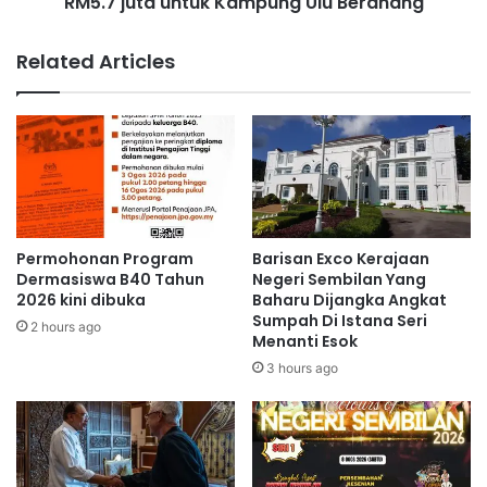
RM5.7 juta untuk Kampung Ulu Beranang
u
N
n
e
t
Related Articles
g
u
e
k
r
K
i
a
S
m
e
p
m
u
b
n
i
g
Permohonan Program
Barisan Exco Kerajaan
l
U
Dermasiswa B40 Tahun
Negeri Sembilan Yang
a
l
2026 kini dibuka
Baharu Dijangka Angkat
Sumpah Di Istana Seri
n
u
2 hours ago
Menanti Esok
B
e
3 hours ago
r
a
n
a
n