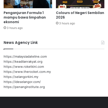
g
Penganjuran Formula 1
Colours of Negeri Sembilan
mampu bawa limpahan
2026
ekonomi
3 hours ago
3 hours ago
News Agency Link
https://malaysiadateline.com
https://keadilanrakyat.org
https://www.roketkini.com
https://www.therocket.com.my
https://selangorkini.my
https://ideselangor.com/
https://penanginstitute.org