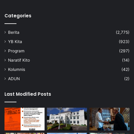
b
u
Categories
t
e
r
Berita
(2,775)
b
e
YB Kita
(923)
s
Program
(297)
a
r
Naratif Kito
(14)
Kolumnis
(42)
ADUN
(2)
Last Modified Posts