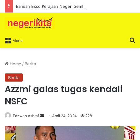
Barisan Exco Kerajaan Negeri Sembilan Yang Baharu Dijangka Angkat Sumpah Di Istana Seri Menanti Esok
S
Menu
Home
/
Berita
Berita
Azzmi galas tugas kendali
NSFC
Edzwan Ashraf
S
April 24, 2024
228
e
n
d