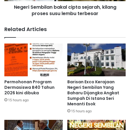
m
u
Negeri Sembilan bakal cipta sejarah, kilang
b
n
proses susu lembu terbesar
i
t
l
r
a
Related Articles
y
n
t
b
a
a
r
k
i
a
k
l
l
c
e
i
b
p
Permohonan Program
Barisan Exco Kerajaan
i
t
Dermasiswa B40 Tahun
Negeri Sembilan Yang
h
a
2026 kini dibuka
Baharu Dijangka Angkat
4
Sumpah Di Istana Seri
s
15 hours ago
Menanti Esok
0
e
0
j
15 hours ago
p
a
e
r
s
a