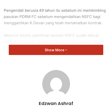
Pengendali berusia 49 tahun itu sebelum ini membimbing
pasukan PDRM FC sebelum mengendalikan NSFC bagi
menggantikan K.Devan yang telah menamatkan kontrak.
Menurut Azzmi, pemilihan pemain NSFC sudah dibuat
lebih awal dengan mengekalkan beberapa pemain musim
lalu dan membawa masuk pemain baru termasuk bekas
Show More
pemain PDRM.
“Adalah sangat penting untuk saya bekerja dengan pemain
yang saya kenal.
“Pemain seperti NAsrullah Hanif, Barathkumar, Afiq Fitri
dan Amirul Hakimi merupakan antara pemain yang pernah
bersama saya sebelum ini.
Edzwan Ashraf
“Insya Allah kita dapat persembahkan bola sepak yang