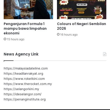
e
h
r
,
t
k
a
i
Penganjuran Formula 1
Colours of Negeri Sembilan
l
mampu bawa limpahan
2026
a
ekonomi
16 hours ago
n
15 hours ago
g
p
r
News Agency Link
o
s
e
https://malaysiadateline.com
s
https://keadilanrakyat.org
s
https://www.roketkini.com
u
https://www.therocket.com.my
s
https://selangorkini.my
u
https://ideselangor.com/
l
https://penanginstitute.org
e
m