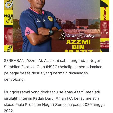
a
n
e
m
a
i
l
SEREMBAN: Azzmi Ab Aziz kini sah mengendali Negeri
Sembilan Football Club (NSFC) sekaligus memadamkan
pelbagai desas desus yang bermain dikalangan
penyokong.
Mungkin ramai yang tidak tahu selepas Azzmi menjadi
jurulatih interim Kedah Darul Aman FC, beliau melatih
skuad Piala Presiden Negeri Sembilan pada 2020 hingga
2022.