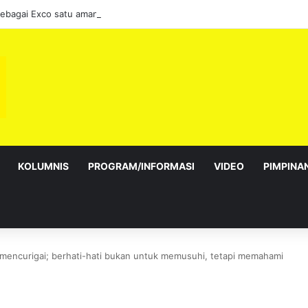
sebagai Exco satu amanah besar – Siow Kong Choon
KOLUMNIS
PROGRAM/INFORMASI
VIDEO
PIMPINA
 mencurigai; berhati-hati bukan untuk memusuhi, tetapi memahami