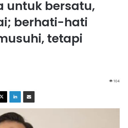
 untuk bersatu,
; berhati-hati
usuhi, tetapi
104
X
LinkedIn
Share via Email