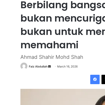
Berbilang bangsa
bukan mencurigai
bukan untuk mem
memahami
Ahmad Shahir Mohd Shah
Faiz Abdullah
S
March 16, 2026
e
Facebook
n
d
a
n
e