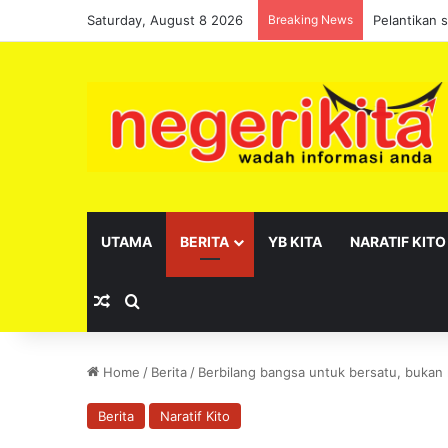
Saturday, August 8 2026
Breaking News
Pelantikan 
UTAMA
BERITA
YB KITA
NARATIF KITO
Random Article
Search for
Home
/
Berita
/
Berbilang bangsa untuk bersatu, bukan
Berita
Naratif Kito