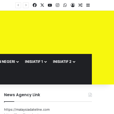
Facebook
X
YouTube
Instagram
WhatsApp
Log In
Random Article
Sidebar
N NEGERI
INISIATIF 1
INISIATIF 2
News Agency Link
https://malaysiadateline.com