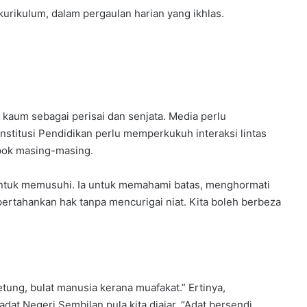
kokurikulum, dalam pergaulan harian yang ikhlas.
i kaum sebagai perisai dan senjata. Media perlu
nstitusi Pendidikan perlu memperkukuh interaksi lintas
mpok masing-masing.
n untuk memusuhi. Ia untuk memahami batas, menghormati
ertahankan hak tanpa mencurigai niat. Kita boleh berbeza
tung, bulat manusia kerana muafakat.” Ertinya,
t Negeri Sembilan pula kita diajar, “Adat bersendi