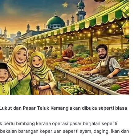
ukut dan Pasar Teluk Kemang akan dibuka seperti biasa
 perlu bimbang kerana operasi pasar berjalan seperti
ekalan barangan keperluan seperti ayam, daging, ikan dan