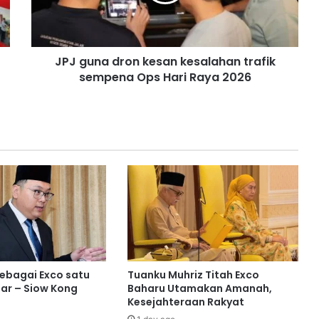
n
a
d
r
JPJ guna dron kesan kesalahan trafik
o
sempena Ops Hari Raya 2026
n
k
e
s
a
n
k
e
s
a
l
a
h
a
sebagai Exco satu
Tuanku Muhriz Titah Exco
n
ar – Siow Kong
Baharu Utamakan Amanah,
t
Kesejahteraan Rakyat
r