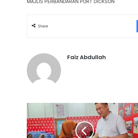
MAJLIS PERBANDARAN PORT DICKSON
Share
Faiz Abdullah
4
9
p
e
l