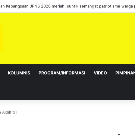
sebagai Exco satu amanah besar – Siow Kong Choon
KOLUMNIS
PROGRAM/INFORMASI
VIDEO
PIMPINA
idilfitri!