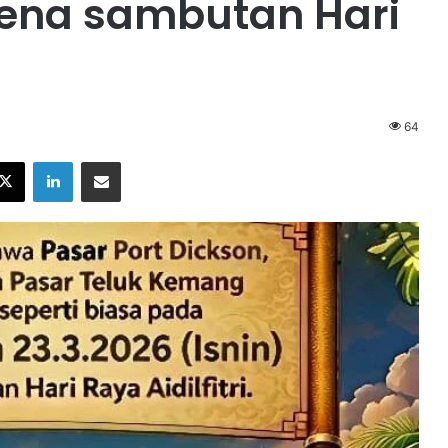
pena sambutan Hari
64
X
LinkedIn
Share via Email