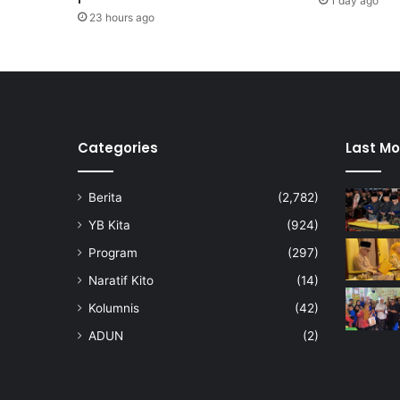
1 day ago
a
23 hours ago
b
a
n
t
u
a
n
Categories
Last Mo
k
e
Berita
(2,782)
w
a
YB Kita
(924)
n
Program
(297)
g
a
Naratif Kito
(14)
n
Kolumnis
(42)
d
a
ADUN
(2)
r
i
T