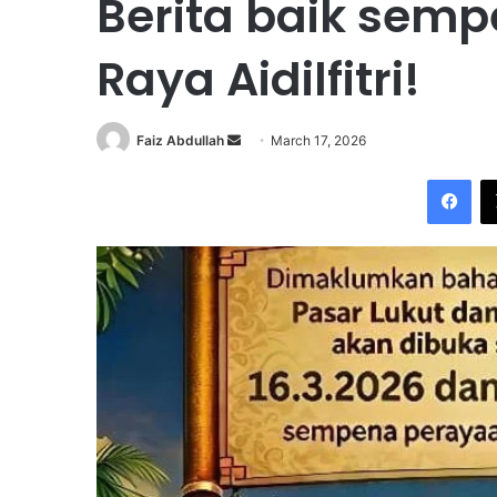
Berita baik sem
Raya Aidilfitri!
Faiz Abdullah
S
March 17, 2026
e
Facebook
n
d
a
n
e
m
a
i
l