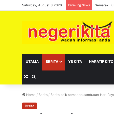
Saturday, August 8 2026
Breaking News
Pelantikan 
UTAMA
BERITA
YB KITA
NARATIF KITO
Random Article
Search for
Home
/
Berita
/
Berita baik sempena sambutan Hari Raya A
Berita