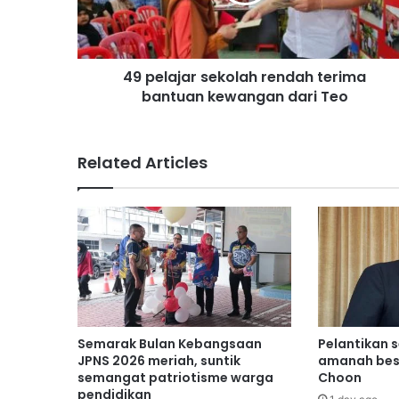
a
j
a
r
49 pelajar sekolah rendah terima
s
bantuan kewangan dari Teo
e
k
o
l
Related Articles
a
h
r
e
n
d
a
h
t
e
Semarak Bulan Kebangsaan
Pelantikan 
r
JPNS 2026 meriah, suntik
amanah bes
i
semangat patriotisme warga
Choon
pendidikan
m