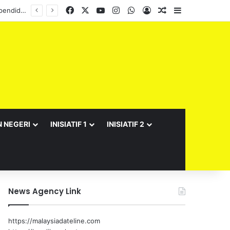
Facebook
X
YouTube
Instagram
WhatsApp
Log In
Random Article
Sidebar
N NEGERI
INISIATIF 1
INISIATIF 2
News Agency Link
https://malaysiadateline.com