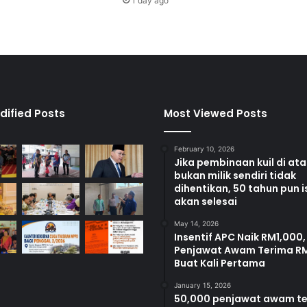
1 day ago
a
f
i
k
s
e
m
p
dified Posts
Most Viewed Posts
e
n
February 10, 2026
a
Jika pembinaan kuil di at
O
bukan milik sendiri tidak
p
dihentikan, 50 tahun pun i
s
akan selesai
H
May 14, 2026
a
Insentif APC Naik RM1,000,
r
Penjawat Awam Terima R
i
Buat Kali Pertama
R
a
January 15, 2026
50,000 penjawat awam t
y