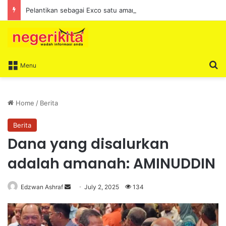
Pelantikan sebagai Exco satu amanah besar – Siow Kong Choon
S
Menu
Home
/
Berita
Berita
Dana yang disalurkan
adalah amanah: AMINUDDIN
Edzwan Ashraf
S
July 2, 2025
134
e
n
d