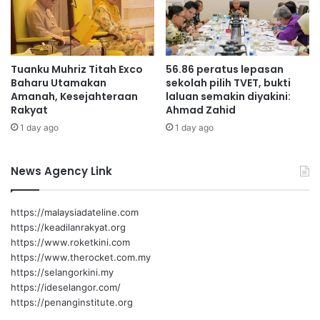
g
o
i
l
k
e
e
h
Tuanku Muhriz Titah Exco
56.86 peratus lepasan
n
d
Baharu Utamakan
sekolah pilih TVET, bukti
d
i
Amanah, Kesejahteraan
laluan semakin diyakini:
e
k
Rakyat
Ahmad Zahid
r
e
1 day ago
1 day ago
a
n
a
a
n
k
News Agency Link
p
a
e
n
r
k
https://malaysiadateline.com
d
o
https://keadilanrakyat.org
a
m
https://www.roketkini.com
g
p
https://www.therocket.com.my
a
a
https://selangorkini.my
n
u
https://ideselangor.com/
g
n
https://penanginstitute.org
a
R