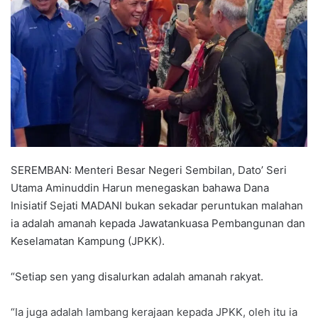
a
n
e
m
a
i
l
SEREMBAN: Menteri Besar Negeri Sembilan, Dato’ Seri
Utama Aminuddin Harun menegaskan bahawa Dana
Inisiatif Sejati MADANI bukan sekadar peruntukan malahan
ia adalah amanah kepada Jawatankuasa Pembangunan dan
Keselamatan Kampung (JPKK).
“Setiap sen yang disalurkan adalah amanah rakyat.
“Ia juga adalah lambang kerajaan kepada JPKK, oleh itu ia