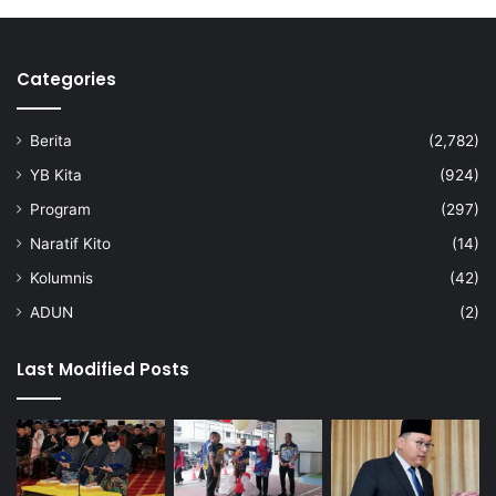
n
M
2
,
Categories
0
0
0
Berita
(2,782)
YB Kita
(924)
Program
(297)
Naratif Kito
(14)
Kolumnis
(42)
ADUN
(2)
Last Modified Posts