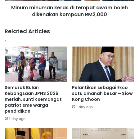
u
e
Minum minuman keras di tempat awam boleh
m
e
dikenakan kompaun RM2,000
a
d
n
L
k
Related Articles
i
e
m
r
i
a
t
s
a
d
t
i
i
t
o
e
n
m
Semarak Bulan
Pelantikan sebagai Exco
D
p
Kebangsaan JPNS 2026
satu amanah besar – Siow
e
a
meriah, suntik semangat
Kong Choon
v
patriotisme warga
t
1 day ago
pendidikan
i
a
c
w
1 day ago
e
a
b
m
a
b