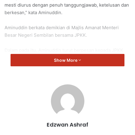
mesti diurus dengan penuh tanggungjawab, ketelusan dan
berkesan,” kata Aminuddin.
Aminuddin berkata demikian di Majlis Amanat Menteri
Besar Negeri Sembilan bersama JPKK.
Dalam pada itu, Aminuddin turut berpesan kepada JPKK
supaya tanggungjawab yang diberikan perlu dilaksanakan
Show More
dengan amanah.
“Selain itu, memastikan kampung dalam keadaan selamat
dan menyampaikan inisiatif kerajaan hingga ke penduduk
setempat.
“Kerajaan boleh merancang seribu dasar, tetapi tanpa
tangan yang jujur dan tekun, semuanya hanya akan tinggal
Edzwan Ashraf
di atas kertas sahaja.