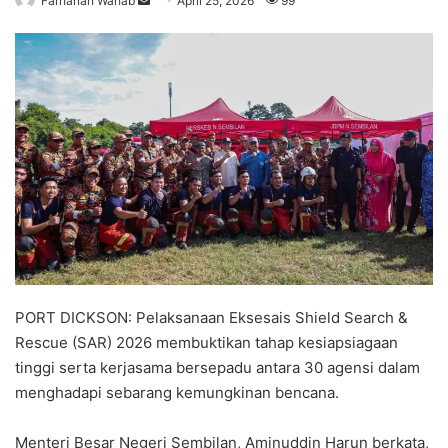
Farhanah Wahab
S
April 25, 2026
99
e
n
d
a
n
e
m
a
i
l
PORT DICKSON: Pelaksanaan Eksesais Shield Search &
Rescue (SAR) 2026 membuktikan tahap kesiapsiagaan
tinggi serta kerjasama bersepadu antara 30 agensi dalam
menghadapi sebarang kemungkinan bencana.
Menteri Besar Negeri Sembilan, Aminuddin Harun berkata,