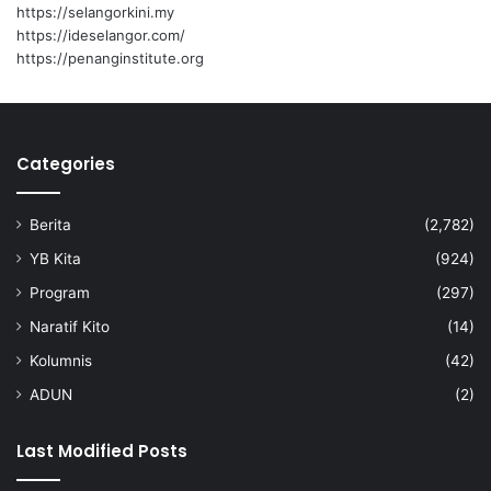
i
https://selangorkini.my
m
https://ideselangor.com/
o
https://penanginstitute.org
n
o
p
o
Categories
l
i
Berita
(2,782)
YB Kita
(924)
Program
(297)
Naratif Kito
(14)
Kolumnis
(42)
ADUN
(2)
Last Modified Posts