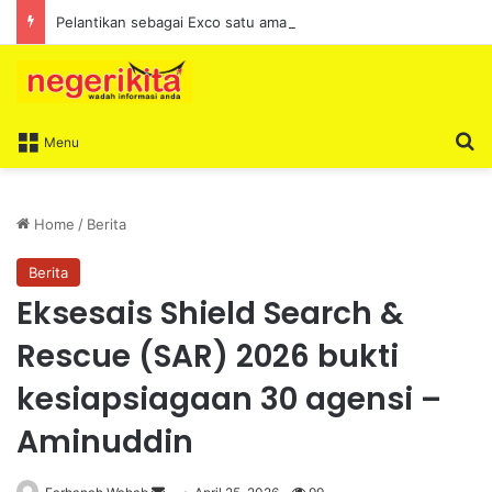
Pelantikan sebagai Exco satu amanah besar – Siow Kong Choon
S
Menu
Home
/
Berita
Berita
Eksesais Shield Search &
Rescue (SAR) 2026 bukti
kesiapsiagaan 30 agensi –
Aminuddin