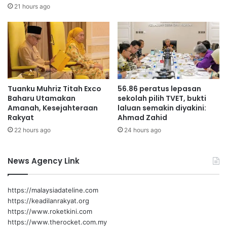
p
2
21 hours ago
a
0
s
,
t
0
i
0
k
0
a
d
n
a
Tuanku Muhriz Titah Exco
56.86 peratus lepasan
p
r
Baharu Utamakan
sekolah pilih TVET, bukti
e
i
Amanah, Kesejahteraan
laluan semakin diyakini:
l
p
Rakyat
Ahmad Zahid
u
a
22 hours ago
24 hours ago
a
d
n
a
g
C
News Agency Link
t
h
i
a
d
https://malaysiadateline.com
a
https://keadilanrakyat.org
k
https://www.roketkini.com
d
https://www.therocket.com.my