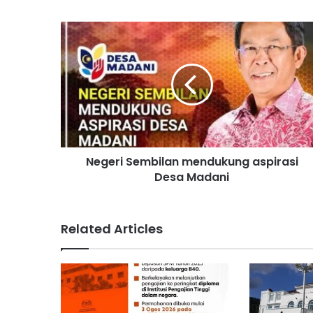
N
e
g
e
r
i
S
e
m
Negeri Sembilan mendukung aspirasi
b
Desa Madani
i
l
a
n
Related Articles
m
e
n
d
u
k