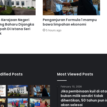
k
o
n
k
o Kerajaan Negeri
Penganjuran Formula 1 mampu
r
ng Baharu Dijangka
bawa limpahan ekonomi
i
ah Di Istana Seri
5 hours ago
k
t
k
e
t
i
g
a
d
i
dified Posts
Most Viewed Posts
N
e
February 10, 2026
g
Jika pembinaan kuil di at
e
bukan milik sendiri tidak
r
dihentikan, 50 tahun pun i
i
akan selesai