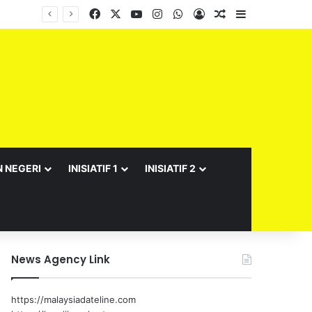
Facebook
X
YouTube
Instagram
WhatsApp
Log In
Random Article
Sidebar
Barisan Exco Kerajaan Negeri Sembilan Yang Baharu Dijangka Angkat Sumpah Di Istana Seri Menanti Esok
N NEGERI
INISIATIF 1
INISIATIF 2
News Agency Link
https://malaysiadateline.com