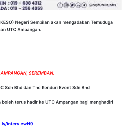
RKESO) Negeri Sembilan akan mengadakan Temuduga
unan UTC Ampangan.
UTC AMPANGAN, SEREMBAN.
NGC Sdn Bhd dan The Kenduri Event Sdn Bhd
a boleh terus hadir ke UTC Ampangan bagi menghadiri
it.ly/interviewN9