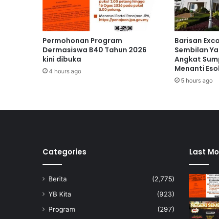
u
n
g
a
Permohonan Program
Barisan Exc
s
Dermasiswa B40 Tahun 2026
Sembilan Ya
p
kini dibuka
Angkat Sump
Menanti Eso
i
4 hours ago
r
5 hours ago
a
s
i
D
e
s
a
Categories
Last Mo
M
a
Berita
(2,775)
d
a
YB Kita
(923)
n
Program
(297)
i