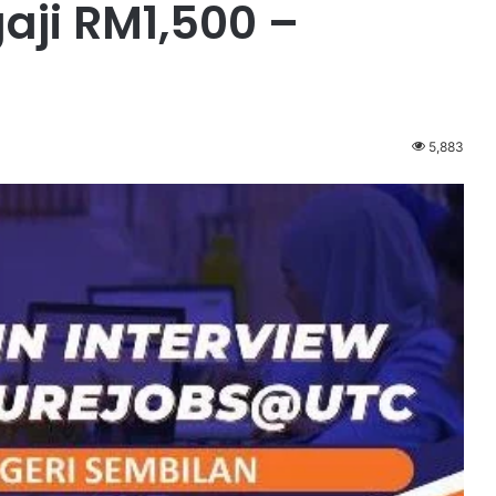
gaji RM1,500 –
5,883