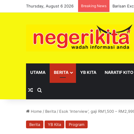
Thursday, August 6 2026
Breaking News
UTAMA
BERITA
YB KITA
NARATIF KITO
Random Article
Search for
Home
/
Berita
/
Esok ‘Interview’, gaji RM1,500 – RM2,99
Berita
YB Kita
Program