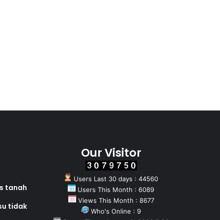
Our Visitor
Users Last 30 days : 44560
as tanah
Users This Month : 6089
Views This Month : 8677
su tidak
Who's Online : 9