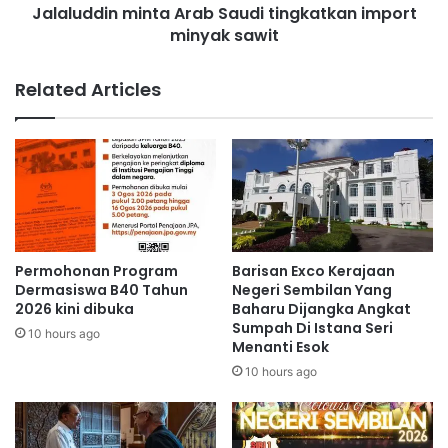
l
Jalaluddin minta Arab Saudi tingkatkan import
n
i
minyak sawit
m
k
i
i
n
Related Articles
p
t
e
a
l
A
a
r
b
a
u
b
h
S
a
a
n
u
Permohonan Program
Barisan Exco Kerajaan
k
d
Dermasiswa B40 Tahun
Negeri Sembilan Yang
o
i
2026 kini dibuka
Baharu Dijangka Angkat
n
Sumpah Di Istana Seri
t
10 hours ago
Menanti Esok
t
i
a
n
10 hours ago
i
g
n
k
e
a