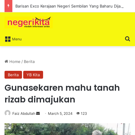
Barisan Exco Kerajaan Negeri Sembilan Yang Baharu Dijangka Angkat Sumpah Di Istana Seri Menanti Esok
S
Menu
Home
/
Berita
Berita
YB Kita
Gunasekaren mahu tanah
rizab dimajukan
Faiz Abdullah
S
March 5, 2024
123
e
n