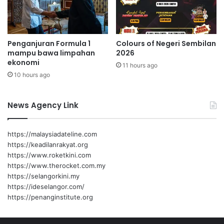
r
t
p
k
e
a
r
n
Penganjuran Formula 1
Colours of Negeri Sembilan
t
i
mampu bawa limpahan
2026
a
m
ekonomi
m
11 hours ago
p
10 hours ago
a
o
r
t
News Agency Link
m
i
n
https://malaysiadateline.com
y
https://keadilanrakyat.org
a
https://www.roketkini.com
k
https://www.therocket.com.my
s
https://selangorkini.my
a
https://ideselangor.com/
w
https://penanginstitute.org
i
t