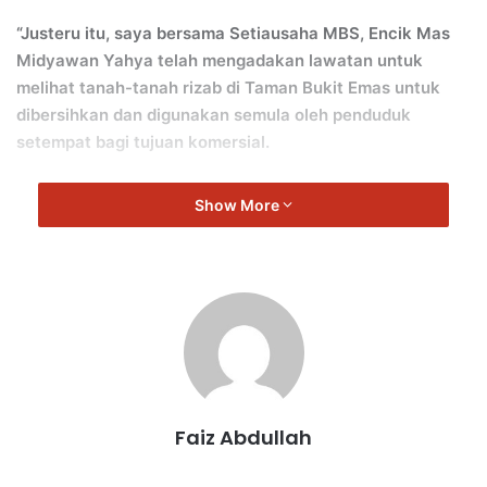
“Justeru itu, saya bersama Setiausaha MBS, Encik Mas
Midyawan Yahya telah mengadakan lawatan untuk
melihat tanah-tanah rizab di Taman Bukit Emas untuk
dibersihkan dan digunakan semula oleh penduduk
setempat bagi tujuan komersial.
“Secara dasarnya MBS bersetuju dengan cadangan ini
Show More
namun pengusaha tersebut perlu mendapatkan
persetujuan daripada Pejabat Tanah dan daerah terlebih
dahulu,” ujar Gunasekaren.
Turut hadir, Ahli MBS, Puan Jamilah Said Ali.
Faiz Abdullah