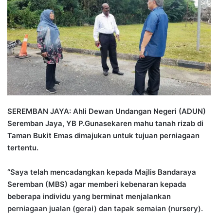
d
a
n
e
m
a
i
l
SEREMBAN JAYA: Ahli Dewan Undangan Negeri (ADUN)
Seremban Jaya, YB P.Gunasekaren mahu tanah rizab di
Taman Bukit Emas dimajukan untuk tujuan perniagaan
tertentu.
“Saya telah mencadangkan kepada Majlis Bandaraya
Seremban (MBS) agar memberi kebenaran kepada
beberapa individu yang berminat menjalankan
perniagaan jualan (gerai) dan tapak semaian (nursery).