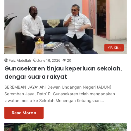
YB Kita
Faiz Abdullah
June 16, 2026
20
Gunasekaren tinjau keperluan sekolah,
dengar suara rakyat
SEREMBAN JAYA: Ahli Dewan Undangan Negeri (ADUN)
Seremban Jaya, Dato’ P. Gunasekaren telah mengadakan
lawatan mesra ke Sekolah Menengah Kebangsaan…
Read More »