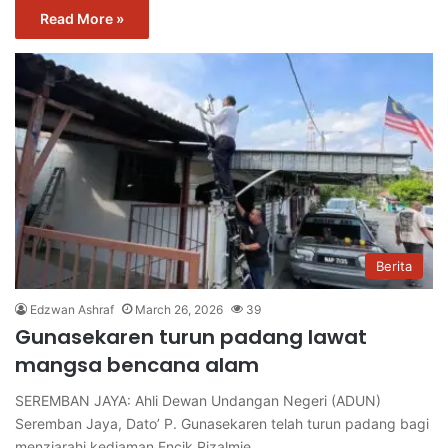
Read More »
Berita
Edzwan Ashraf
March 26, 2026
39
Gunasekaren turun padang lawat
mangsa bencana alam
SEREMBAN JAYA: Ahli Dewan Undangan Negeri (ADUN)
Seremban Jaya, Dato’ P. Gunasekaren telah turun padang bagi
menziarahi kediaman Encik Rizalmie…