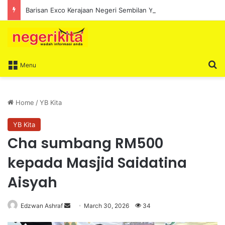
Barisan Exco Kerajaan Negeri Sembilan Yang Baharu Dijangka Angkat Sumpah Di Istana Seri Menanti Esok
S
Menu
Home
/
YB Kita
YB Kita
Cha sumbang RM500
kepada Masjid Saidatina
Aisyah
Edzwan Ashraf
S
March 30, 2026
34
e