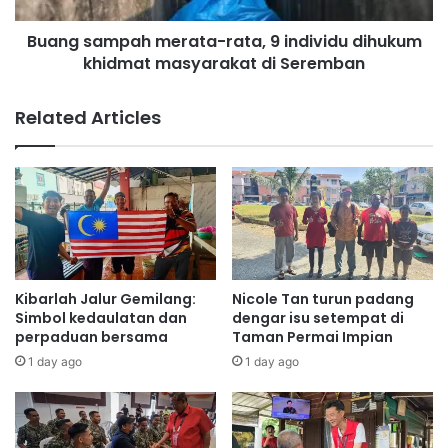
s
p
Buang sampah merata-rata, 9 individu dihukum
a
a
k
khidmat masyarakat di Seremban
h
i
m
t
e
Related Articles
k
r
a
a
n
t
s
a
e
-
r
r
p
a
r
t
o
a
Kibarlah Jalur Gemilang:
Nicole Tan turun padang
s
,
Simbol kedaulatan dan
dengar isu setempat di
t
9
perpaduan bersama
Taman Permai Impian
a
i
1 day ago
1 day ago
t
n
d
i
v