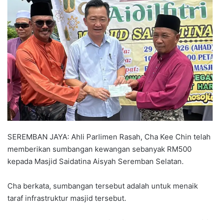
n
d
a
n
e
m
a
i
l
SEREMBAN JAYA: Ahli Parlimen Rasah, Cha Kee Chin telah
memberikan sumbangan kewangan sebanyak RM500
kepada Masjid Saidatina Aisyah Seremban Selatan.
Cha berkata, sumbangan tersebut adalah untuk menaik
taraf infrastruktur masjid tersebut.