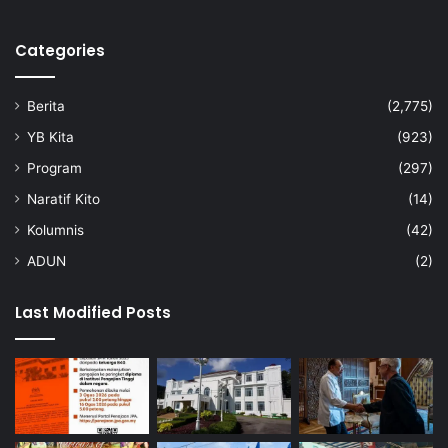
a
r
a
Categories
k
a
Berita
(2,775)
t
d
YB Kita
(923)
i
Program
(297)
S
e
Naratif Kito
(14)
r
Kolumnis
(42)
e
m
ADUN
(2)
b
a
Last Modified Posts
n