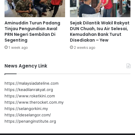
i
d
u
Aminuddin Turun Padang
Sejak Dilantik Wakil Rakyat
d
Tinjau Pengundian Awal
DUN Chuah, Isu Air Selesai,
i
PRN Negeri Sembilan Di
Kemudahan Bank Turut
h
Segenting
Disediakan – Yew
u
1 week ago
2 weeks ago
k
u
m
News Agency Link
k
h
i
https://malaysiadateline.com
d
https://keadilanrakyat.org
m
https://www.roketkini.com
a
https://www.therocket.com.my
t
https://selangorkini.my
m
https://ideselangor.com/
a
https://penanginstitute.org
s
y