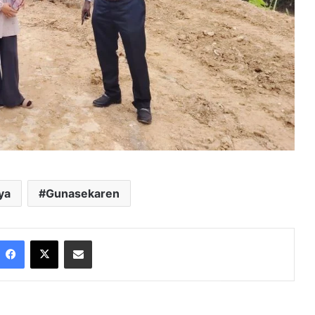
ya
Gunasekaren
Facebook
X
Share via Email