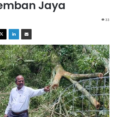
remban Jaya
33
X
LinkedIn
Share via Email