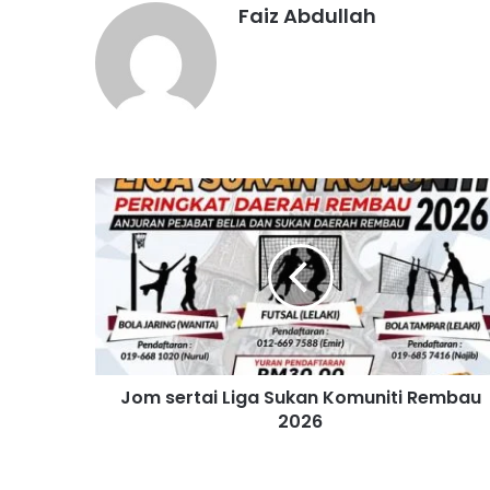
Faiz Abdullah
J
o
m
s
e
r
t
a
i
Jom sertai Liga Sukan Komuniti Rembau
L
2026
i
g
a
S