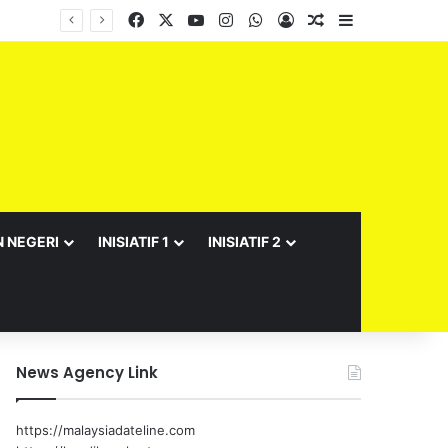
Facebook
X
YouTube
Instagram
WhatsApp
Log In
Random Article
Sidebar
N NEGERI
INISIATIF 1
INISIATIF 2
News Agency Link
https://malaysiadateline.com