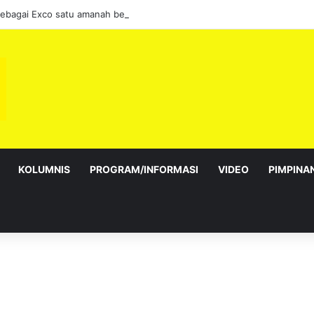
sebagai Exco satu amanah besar – Siow Kong Choon
KOLUMNIS
PROGRAM/INFORMASI
VIDEO
PIMPINA