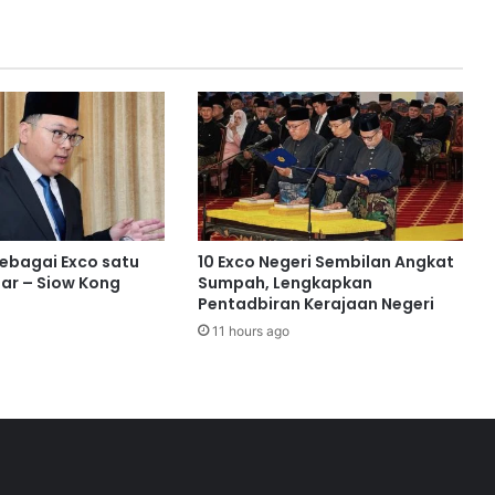
i
S
e
m
b
i
l
a
n
S
e
sebagai Exco satu
10 Exco Negeri Sembilan Angkat
r
ar – Siow Kong
Sumpah, Lengkapkan
t
Pentadbiran Kerajaan Negeri
a
11 hours ago
i
A
n
u
g
e
r