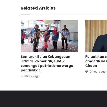
u
Related Articles
k
a
n
K
o
m
u
n
i
t
Semarak Bulan Kebangsaan
Pelantikan 
i
JPNS 2026 meriah, suntik
amanah bes
R
semangat patriotisme warga
Choon
e
pendidikan
10 hours ago
m
9 hours ago
b
a
u
2
0
2