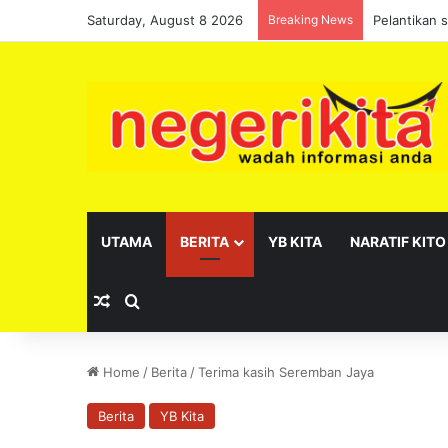
Saturday, August 8 2026
Breaking News
Pelantikan 
UTAMA
BERITA
YB KITA
NARATIF KITO
Random Article
Search for
Home
/
Berita
/
Terima kasih Seremban Jaya
Berita
YB Kita