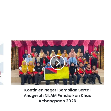
K
o
n
t
i
n
j
e
n
Kontinjen Negeri Sembilan Sertai
N
Anugerah NILAM Pendidikan Khas
e
g
Kebangsaan 2026
e
r