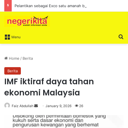
Pelantikan sebagai Exco satu amanah besar – Siow Kong Choon
S
Menu
Home
/
Berita
Berita
IMF iktiraf daya tahan
ekonomi Malaysia
Faiz Abdullah
S
January 9, 2026
26
e
n
d