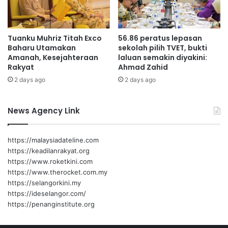
n
g
g
Tuanku Muhriz Titah Exco
56.86 peratus lepasan
i
Baharu Utamakan
sekolah pilih TVET, bukti
R
Amanah, Kesejahteraan
laluan semakin diyakini:
e
Rakyat
Ahmad Zahid
p
2 days ago
2 days ago
u
b
l
News Agency Link
i
k
T
https://malaysiadateline.com
u
https://keadilanrakyat.org
r
https://www.roketkini.com
k
https://www.therocket.com.my
i
https://selangorkini.my
y
https://ideselangor.com/
e
https://penanginstitute.org