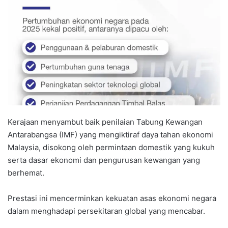
a
n
e
m
a
i
l
Kerajaan menyambut baik penilaian Tabung Kewangan
Antarabangsa (IMF) yang mengiktiraf daya tahan ekonomi
Malaysia, disokong oleh permintaan domestik yang kukuh
serta dasar ekonomi dan pengurusan kewangan yang
berhemat.
Prestasi ini mencerminkan kekuatan asas ekonomi negara
dalam menghadapi persekitaran global yang mencabar.