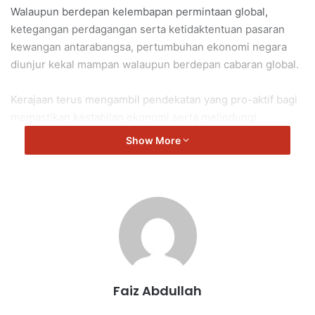
Walaupun berdepan kelembapan permintaan global,
ketegangan perdagangan serta ketidaktentuan pasaran
kewangan antarabangsa, pertumbuhan ekonomi negara
diunjur kekal mampan walaupun berdepan cabaran global.
Kerajaan terus mengambil pendekatan yang pro-aktif bagi
memastikan kestabilan ekonomi serta melindungi
kesejahteraan rakyat.
Show More
Seiring itu, agenda pembaharuan Ekonomi MADANI
diteruskan termasuk pengurusan kewangan yang
berdisiplin, dasar kewangan mengikut keadaan semasa,
memacu pembangunan di bawah Rancangan Malaysia Ke-
13 (RMK13), serta pengukuhan permintaan domestik bagi
menyokong pertumbuhan ekonomi yang inklusif dan
mampan.
Faiz Abdullah