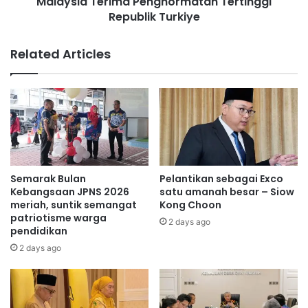
Malaysia Terima Penghormatan Tertinggi
e
y
Republik Turkiye
r
s
i
i
m
Related Articles
a
a
b
P
e
e
r
n
k
g
e
h
l
o
a
r
s
m
Semarak Bulan
Pelantikan sebagai Exco
d
a
Kebangsaan JPNS 2026
satu amanah besar – Siow
u
t
meriah, suntik semangat
Kong Choon
n
patriotisme warga
a
2 days ago
pendidikan
i
n
a
T
2 days ago
e
r
t
i