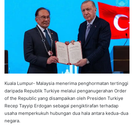
n
d
a
n
e
m
a
i
l
Kuala Lumpur- Malaysia menerima penghormatan tertinggi
daripada Republik Turkiye melalui penganugerahan Order
of the Republic yang disampaikan oleh Presiden Turkiye
Recep Tayyip Erdogan sebagai pengiktirafan terhadap
usaha memperkukuh hubungan dua hala antara kedua-dua
negara.