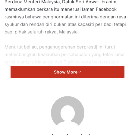
Perdana Menteri Malaysia, Datuk Seri Anwar Ibrahim,
memaklumkan perkara itu menerusi laman Facebook
rasminya bahawa penghormatan ini diterima dengan rasa
syukur dan rendah diri bukan atas kapasiti peribadi tetapi
bagi pihak seluruh rakyat Malaysia.
Menurut beliau, penganugerahan berprestij ini turut
melambangkan keakraban persahabatan yang telah lama
terjalin antara Malaysia dan Turkiye yang berteraskan
kepercayaan, saling menghormati dan aspirasi bersama
Show More
untuk keamanan serta kesejahteraan bersama.
Beliau berharap pengiktirafan ini akan menjadi pemangkin
untuk memperkukuh kerjasama Malaysia-Turkiye
merentasi pelbagai bidang strategik demi manfaat bersama
rakyat kedua-dua negara.
Sepanjang lawatan rasmi, beliau diiringi isteri, Datuk Seri