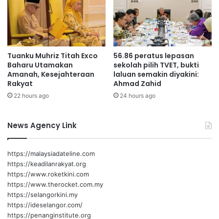
b
a
t
a
n
Tuanku Muhriz Titah Exco
56.86 peratus lepasan
M
Baharu Utamakan
sekolah pilih TVET, bukti
a
Amanah, Kesejahteraan
laluan semakin diyakini:
l
Rakyat
Ahmad Zahid
a
22 hours ago
24 hours ago
y
s
i
News Agency Link
a
-
C
https://malaysiadateline.com
h
https://keadilanrakyat.org
i
https://www.roketkini.com
n
https://www.therocket.com.my
a
https://selangorkini.my
https://ideselangor.com/
https://penanginstitute.org