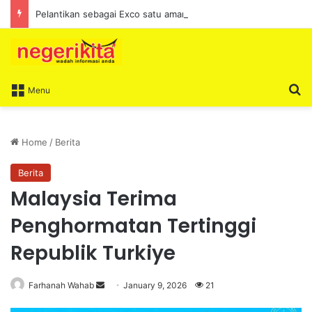
Pelantikan sebagai Exco satu amanah besar – Siow Kong Choon
S
Menu
Home
/
Berita
Berita
Malaysia Terima
Penghormatan Tertinggi
Republik Turkiye
Farhanah Wahab
S
January 9, 2026
21
e