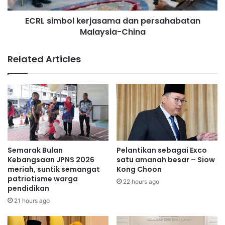
e
o
ECRL simbol kerjasama dan persahabatan
k
l
o
Malaysia-China
k
n
e
o
r
Related Articles
m
j
i
a
M
s
a
a
l
m
a
a
y
d
s
a
i
n
Semarak Bulan
Pelantikan sebagai Exco
a
p
Kebangsaan JPNS 2026
satu amanah besar – Siow
e
meriah, suntik semangat
Kong Choon
patriotisme warga
r
22 hours ago
pendidikan
s
a
21 hours ago
h
a