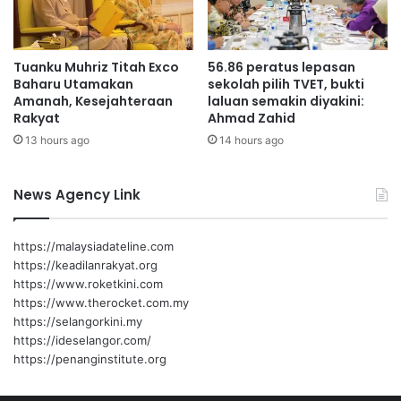
e
g
e
Tuanku Muhriz Titah Exco
56.86 peratus lepasan
r
Baharu Utamakan
sekolah pilih TVET, bukti
i
Amanah, Kesejahteraan
laluan semakin diyakini:
7
Rakyat
Ahmad Zahid
F
13 hours ago
14 hours ago
e
b
r
News Agency Link
u
a
r
https://malaysiadateline.com
i
https://keadilanrakyat.org
i
https://www.roketkini.com
n
https://www.therocket.com.my
i
https://selangorkini.my
https://ideselangor.com/
https://penanginstitute.org