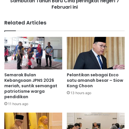
Sambutan Tahun Baru Cina peringkat negeri 7
a
2
Februari ini
h
5
u
n
Related Articles
B
a
r
u
C
i
n
a
p
Semarak Bulan
Pelantikan sebagai Exco
e
Kebangsaan JPNS 2026
satu amanah besar – Siow
r
meriah, suntik semangat
Kong Choon
patriotisme warga
i
13 hours ago
pendidikan
n
g
11 hours ago
k
a
t
n