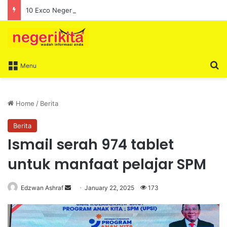
10 Exco Negeri Sembilan Angkat Sumpah, Lengkapkan Pentadbiran Kerajaan Negeri
S
Menu
Home
/
Berita
Berita
Ismail serah 974 tablet
untuk manfaat pelajar SPM
Edzwan Ashraf
S
January 22, 2025
173
e
n
d