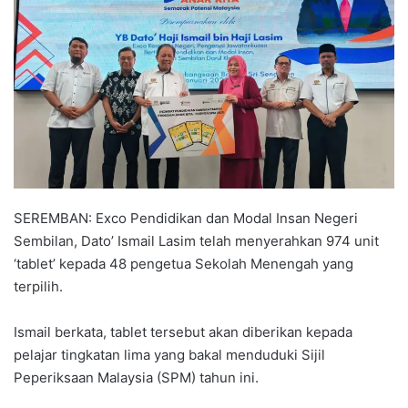
a
n
e
m
a
i
l
SEREMBAN: Exco Pendidikan dan Modal Insan Negeri
Sembilan, Dato’ Ismail Lasim telah menyerahkan 974 unit
‘tablet’ kepada 48 pengetua Sekolah Menengah yang
terpilih.
Ismail berkata, tablet tersebut akan diberikan kepada
pelajar tingkatan lima yang bakal menduduki Sijil
Peperiksaan Malaysia (SPM) tahun ini.