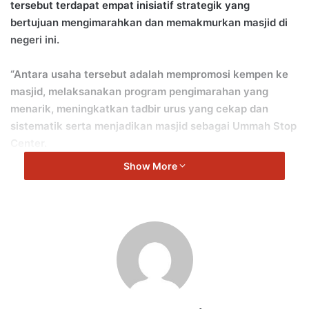
tersebut terdapat empat inisiatif strategik yang
bertujuan mengimarahkan dan memakmurkan masjid di
negeri ini.
“Antara usaha tersebut adalah mempromosi kempen ke
masjid, melaksanakan program pengimarahan yang
menarik, meningkatkan tadbir urus yang cekap dan
sistematik serta menjadikan masjid sebagai Ummah Stop
Center.
Show More
“Dalam pada itu, melalui Majlis Agama Islam Negeri
Sembilan (MAINS) juga telah memperuntukkan sebanyak
RM624,000 sebagai insentif kepada seluruh
Jawatankuasa Kariah Masjid Negeri Sembilan,” kata
Aminuddin.
Aminuddin berkata demikian bagi menjawab soalan
daripada Ahli Dewan Undangan Negeri (ADUN) Klawang,