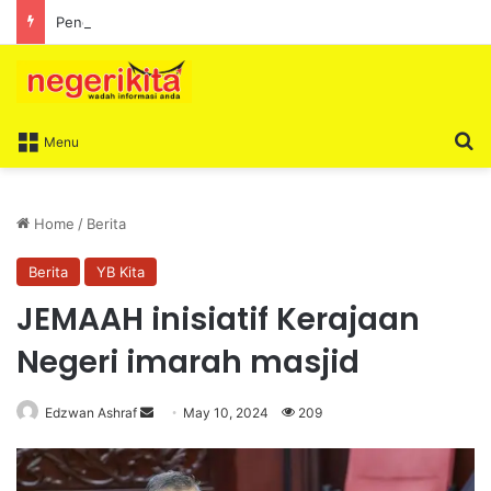
Penganjuran Formula 1 mampu bawa limpahan ekonomi
S
Menu
Home
/
Berita
Berita
YB Kita
JEMAAH inisiatif Kerajaan
Negeri imarah masjid
Edzwan Ashraf
S
May 10, 2024
209
e
n