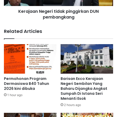
r
N
Kerajaan Negeri tidak pinggirkan DUN
i
e
m
pembangkang
g
a
e
m
r
Related Articles
a
i
n
t
f
i
a
d
a
a
t
k
T
p
U
i
N
n
Permohonan Program
Barisan Exco Kerajaan
S
g
Dermasiswa B40 Tahun
Negeri Sembilan Yang
g
2026 kini dibuka
Baharu Dijangka Angkat
Sumpah Di Istana Seri
i
1 hour ago
Menanti Esok
r
k
2 hours ago
a
n