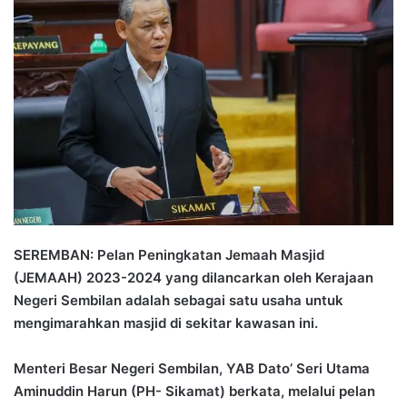
d
a
n
e
m
a
i
l
SEREMBAN: Pelan Peningkatan Jemaah Masjid
(JEMAAH) 2023-2024 yang dilancarkan oleh Kerajaan
Negeri Sembilan adalah sebagai satu usaha untuk
mengimarahkan masjid di sekitar kawasan ini.
Menteri Besar Negeri Sembilan, YAB Dato’ Seri Utama
Aminuddin Harun (PH- Sikamat) berkata, melalui pelan