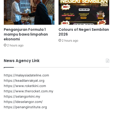
D
U
N
p
e
Penganjuran Formula 1
Colours of Negeri Sembilan
m
mampu bawa limpahan
2026
b
ekonomi
2 hours ago
a
2 hours ago
n
g
k
News Agency Link
a
n
g
https://malaysiadateline.com
https://keadilanrakyat.org
https://www.roketkini.com
https://www.therocket.com.my
https://selangorkini.my
https://ideselangor.com/
https://penanginstitute.org