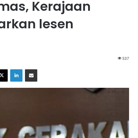
emas, Kerajaan
arkan lesen
537
X
LinkedIn
Share via Email