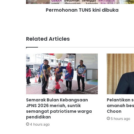
a
Permohonan TUNS kini dibuka
n
T
U
N
S
Related Articles
k
i
n
i
d
i
b
u
k
a
Semarak Bulan Kebangsaan
Pelantikan 
JPNS 2026 meriah, suntik
amanah bes
semangat patriotisme warga
Choon
pendidikan
5 hours ago
4 hours ago