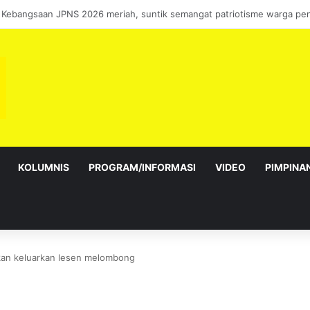
bagai Exco satu amanah besar – Siow Kong Choon
KOLUMNIS
PROGRAM/INFORMASI
VIDEO
PIMPINA
akan keluarkan lesen melombong