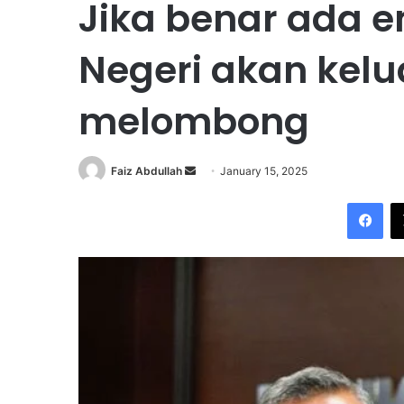
Jika benar ada 
Negeri akan kelu
melombong
Faiz Abdullah
S
January 15, 2025
e
Facebook
n
d
a
n
e
m
a
i
l