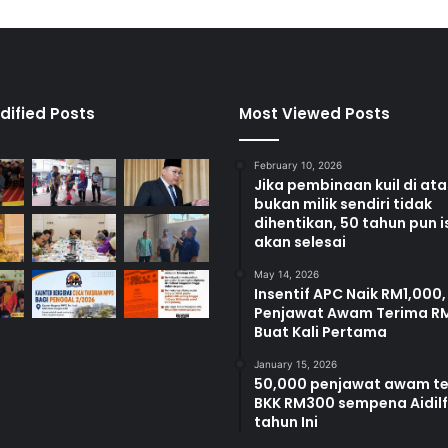
a
n
g
a
n
d
dified Posts
Most Viewed Posts
a
r
February 10, 2026
i
Jika pembinaan kuil di at
p
bukan milik sendiri tidak
a
dihentikan, 50 tahun pun i
d
akan selesai
a
May 14, 2026
A
Insentif APC Naik RM1,000,
s
Penjawat Awam Terima R
n
Buat Kali Pertama
a
January 15, 2026
50,000 penjawat awam t
BKK RM300 sempena Aidilfi
tahun Ini