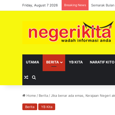
Friday, August 7 2026
Breaking News
Pelantikan se
UTAMA
BERITA
YB KITA
NARATIF KITO
Random Article
Search for
Home
/
Berita
/
Jika benar ada emas, Kerajaan Negeri 
Berita
YB Kita