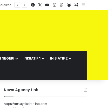
Facebook
X
YouTube
Instagram
WhatsApp
Log In
Random Article
Sidebar
N NEGERI
INISIATIF 1
INISIATIF 2
News Agency Link
https://malaysiadateline.com