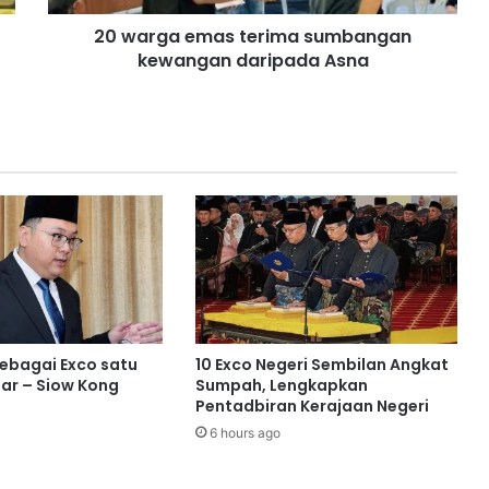
m
20 warga emas terima sumbangan
a
kewangan daripada Asna
s
t
e
r
i
m
a
s
u
m
b
a
n
g
sebagai Exco satu
10 Exco Negeri Sembilan Angkat
a
ar – Siow Kong
Sumpah, Lengkapkan
n
Pentadbiran Kerajaan Negeri
k
6 hours ago
e
w