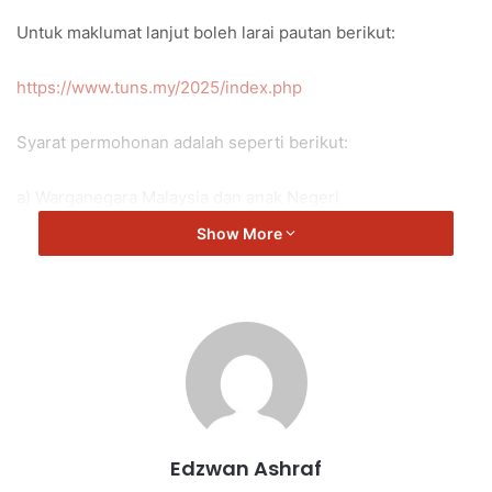
Untuk maklumat lanjut boleh larai pautan berikut:
https://www.tuns.my/2025/index.php
Syarat permohonan adalah seperti berikut:
a) Warganegara Malaysia dan anak Negeri
Sembilan/pengundi di Negeri Sembilan.
Show More
b) Perniagaan telah berdaftar dengan SSM sekurang-
kurangnya tiga (3) bulan sebelum permohonan dibuat.
c) Penjaja atau peniaga kecil yang mencatatkan jualan
kurang daripada RM100,000.00 setahun.
d) Beroperasi dan beralamat di Negeri Sembilan.
Edzwan Ashraf