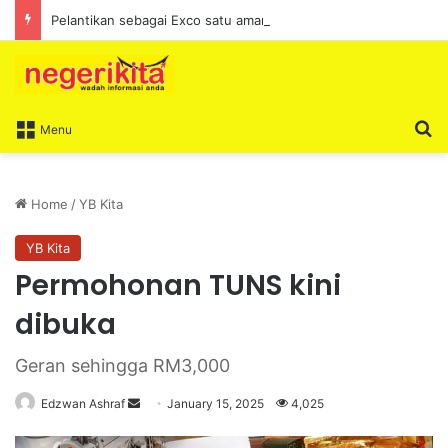
Pelantikan sebagai Exco satu amanah besar – Siow Kong Choon
S
Menu
Home
/
YB Kita
YB Kita
Permohonan TUNS kini
dibuka
Geran sehingga RM3,000
Edzwan Ashraf
S
January 15, 2025
4,025
e