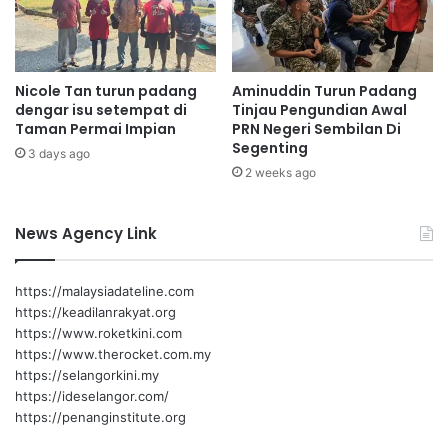
a
r
r
i
i
a
p
k
Nicole Tan turun padang
Aminuddin Turun Padang
a
a
dengar isu setempat di
Tinjau Pengundian Awal
d
n
Taman Permai Impian
PRN Negeri Sembilan Di
a
k
Segenting
A
3 days ago
e
2 weeks ago
m
l
i
u
n
a
News Agency Link
u
r
d
k
d
a
https://malaysiadateline.com
i
n
https://keadilanrakyat.org
n
l
https://www.roketkini.com
e
https://www.therocket.com.my
s
https://selangorkini.my
e
https://ideselangor.com/
n
https://penanginstitute.org
m