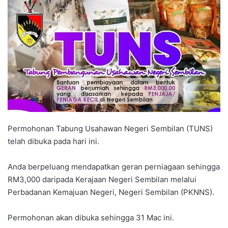
n
d
a
n
e
m
a
i
l
Permohonan Tabung Usahawan Negeri Sembilan (TUNS)
telah dibuka pada hari ini.
Anda berpeluang mendapatkan geran perniagaan sehingga
RM3,000 daripada Kerajaan Negeri Sembilan melalui
Perbadanan Kemajuan Negeri, Negeri Sembilan (PKNNS).
Permohonan akan dibuka sehingga 31 Mac ini.