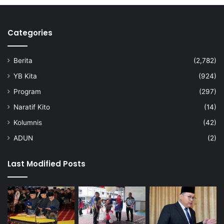
e
l
o
Categories
m
b
o
Berita
(2,782)
n
g
YB Kita
(924)
Program
(297)
Naratif Kito
(14)
Kolumnis
(42)
ADUN
(2)
Last Modified Posts