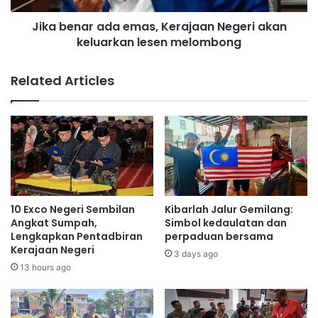
i
r
m
Jika benar ada emas, Kerajaan Negeri akan
a
a
keluarkan lesen melombong
d
s
a
u
e
Related Articles
m
m
b
a
a
s
n
,
g
K
a
e
n
r
k
a
e
j
10 Exco Negeri Sembilan
Kibarlah Jalur Gemilang:
w
a
Angkat Sumpah,
Simbol kedaulatan dan
a
a
Lengkapkan Pentadbiran
perpaduan bersama
n
Kerajaan Negeri
n
3 days ago
g
N
13 hours ago
a
e
n
g
d
e