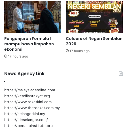
g
a
u
l
r
i
u
N
d
e
a
g
Penganjuran Formula 1
Colours of Negeri Sembilan
n
e
mampu bawa limpahan
2026
i
r
ekonomi
b
17 hours ago
i
17 hours ago
u
S
b
e
a
m
News Agency Link
p
b
a
i
l
https://malaysiadateline.com
a
https://keadilanrakyat.org
n
https://www.roketkini.com
2
https://www.therocket.com.my
0
https://selangorkini.my
2
https://ideselangor.com/
5
https://penanginstitute.org