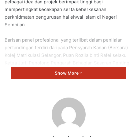
pelbagai idea dan projek berimpak tinggi bagi
mempertingkat kecekapan serta keberkesanan
perkhidmatan pengurusan hal ehwal Islam di Negeri
Sembilan.
Barisan panel profesional yang terlibat dalam penilaian
pertandingan terdiri daripada Pensyarah Kanan (Bersara)
Kolej Matrikulasi Selangor, Puan Rozila binti Rafei selaku
Ketua Juri, Penolong Pengarah Bahagian Sasaran Penting
Tempat Larangan Hospital Selayang, Encik Muhammad
Show More
Muzzammil bin Razali serta Pegawai Teknologi Makanan
Bahagian Keselamatan dan Kualiti Makanan Jabatan
Kesihatan Negeri Sembilan, Ts. Shamsiah binti Aziz.