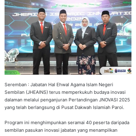
n
d
a
n
e
m
a
i
l
Seremban : Jabatan Hal Ehwal Agama Islam Negeri
Sembilan (JHEAINS) terus memperkukuh budaya inovasi
dalaman melalui penganjuran Pertandingan JNOVASI 2025
yang telah berlangsung di Pusat Dakwah Islamiah Paroi.
Program ini menghimpunkan seramai 40 peserta daripada
sembilan pasukan inovasi jabatan yang menampilkan