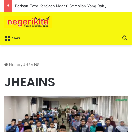
Barisan Exco Kerajaan Negeri Sembilan Yang Baharu Dijangka Angkat Sumpah Di Istana Seri Menanti Esok
S
Menu
Home
/
JHEAINS
JHEAINS