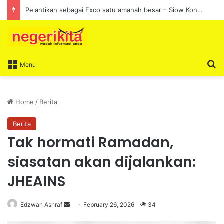
Pelantikan sebagai Exco satu amanah besar – Siow Kong Choon
S
Menu
Home
/
Berita
Berita
Tak hormati Ramadan,
siasatan akan dijalankan:
JHEAINS
Edzwan Ashraf
S
February 26, 2026
34
e