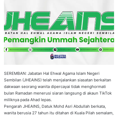
n
d
a
n
e
m
a
i
l
SEREMBAN: Jabatan Hal Ehwal Agama Islam Negeri
Sembilan (JHEAINS) telah menjalankan siasatan berkaitan
dakwaan seorang wanita dipercayai tidak menghormati
bulan Ramadan menerusi siaran langsung di akaun TikTok
miliknya pada Ahad lepas.
Pengarah JHEAINS, Datuk Mohd Asri Abdullah berkata,
wanita berusia 27 tahun itu ditahan di Kuala Pilah semalam,