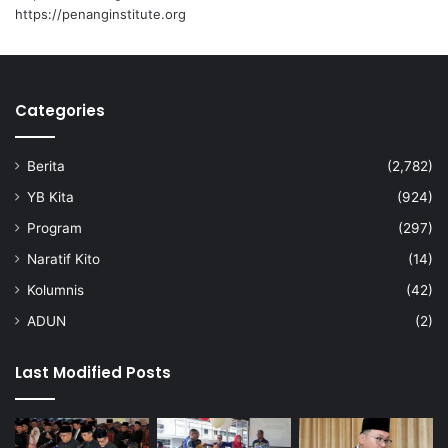
r
h
https://penanginstitute.org
g
b
a
a
P
h
a
a
Categories
l
r
o
u
n
S
Berita
(2,782)
g
K
P
YB Kita
(924)
o
Program
(297)
r
t
Naratif Kito
(14)
D
Kolumnis
(42)
i
c
ADUN
(2)
k
s
Last Modified Posts
o
n