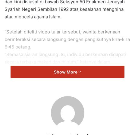
dan kini disiasat di bawah Seksyen 50 Enakmen Jenayah
Syariah Negeri Sembilan 1992 atas kesalahan menghina
atau mencela agama Islam.
“Setelah diteliti video tular tersebut, wanita berkenaan
berinteraksi secara langsung dengan pengikutnya kira-kira
6:45 petang.
“Semasa siaran langsung itu, individu berkenaan didapati
secara terbuka makan dan minum,” katanya dalam
kenyataannya.
Show More
Mohd Asri turut menasihatkan orang ramai khususnya
umat Islam supaya lebih peka terhadap sensitiviti agama
serta memuliakan Ramadan dengan mengamalkan sikap
dan tingkah laku terpuji selaras dengan tuntutan agama
Islam.
“JHEAINS komited memastikan setiap urusan berkaitan
umat Islam di negeri ini diurus dengan tertib, penuh
hikmah dan berlandaskan syariat Islam serta undang-