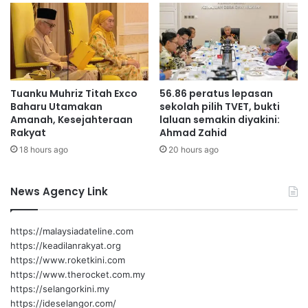
2
t
0
a
0
m
d
a
i
a
s
n
Tuanku Muhriz Titah Exco
56.86 peratus lepasan
a
p
Baharu Utamakan
sekolah pilih TVET, bukti
l
r
Amanah, Kesejahteraan
laluan semakin diyakini:
u
o
Rakyat
Ahmad Zahid
r
j
18 hours ago
20 hours ago
k
e
a
k
n
p
News Agency Link
k
r
e
a
p
s
https://malaysiadateline.com
a
e
https://keadilanrakyat.org
d
k
https://www.roketkini.com
a
o
https://www.therocket.com.my
w
l
https://selangorkini.my
a
a
https://ideselangor.com/