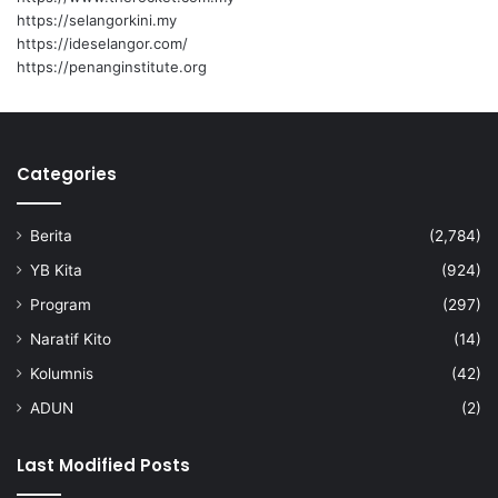
https://selangorkini.my
https://ideselangor.com/
https://penanginstitute.org
Categories
Berita
(2,784)
YB Kita
(924)
Program
(297)
Naratif Kito
(14)
Kolumnis
(42)
ADUN
(2)
Last Modified Posts