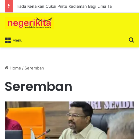
Tiada Kenaikan Cukai Pintu Kediaman Bagi Lima Tahun Akan Datang – Ismail Lasim
S
Menu
Home
/
Seremban
Seremban