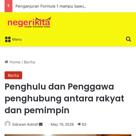
Penganjuran Formula 1 mampu bawa limpahan ekonomi
S
Menu
Home
/
Berita
Berita
Penghulu dan Penggawa
penghubung antara rakyat
dan pemimpin
Edzwan Ashraf
S
May 19, 2026
63
e