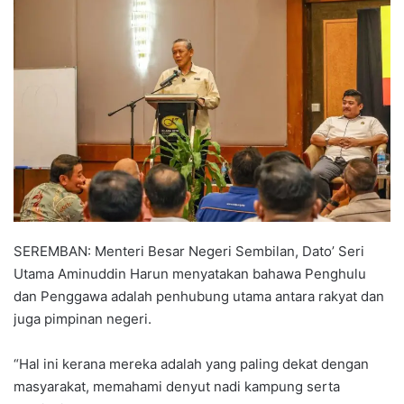
n
d
a
n
e
m
a
i
l
SEREMBAN: Menteri Besar Negeri Sembilan, Dato’ Seri
Utama Aminuddin Harun menyatakan bahawa Penghulu
dan Penggawa adalah penhubung utama antara rakyat dan
juga pimpinan negeri.
“Hal ini kerana mereka adalah yang paling dekat dengan
masyarakat, memahami denyut nadi kampung serta