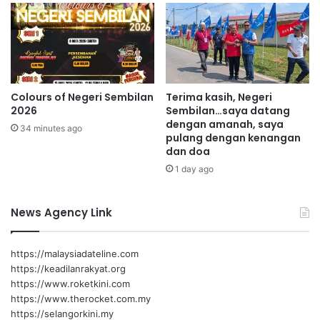
n
e
t
g
a
a
r
s
m
P
a
e
Colours of Negeri Sembilan
Terima kasih, Negeri
k
r
2026
Sembilan…saya datang
a
a
dengan amanah, saya
n
34 minutes ago
n
pulang dengan kenangan
a
g
dan doa
n
i
1 day ago
R
u
m
News Agency Link
a
h
U
https://malaysiadateline.com
r
https://keadilanrakyat.org
u
https://www.roketkini.com
t
https://www.therocket.com.my
H
https://selangorkini.my