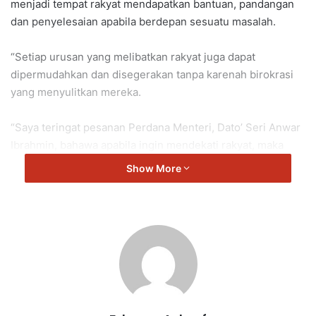
menjadi tempat rakyat mendapatkan bantuan, pandangan
dan penyelesaian apabila berdepan sesuatu masalah.
“Setiap urusan yang melibatkan rakyat juga dapat
dipermudahkan dan disegerakan tanpa karenah birokrasi
yang menyulitkan mereka.
“Saya teringat pesanan Perdana Menteri, Dato’ Seri Anwar
Ibrahmin, bahawa apabila ingin mendekati rakyat, maka
pegawai perlu turun sendiri ke lapangan dan penghulu
Show More
merupakan antara insan yang aling hampir dengan
masyarakat di bawah.
“Oleh itu, para penghulu dan penggawa perlu terus
bergerak aktif mendekati masyarakat.
“Amanah yang dipikul bukanlah kecil kerana kepercayaana
rakyat bermula daripada sejauh mana kita hadir dan