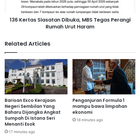
a
a
d
s
s
136 Kertas Siasatan Dibuka, MBS Tegas Perangi
S
u
Rumah Urut Haram
i
b
a
s
s
Related Articles
i
a
d
t
i
a
p
n
e
D
t
i
r
b
o
u
l
k
Barisan Exco Kerajaan
Penganjuran Formula 1
p
a
Negeri Sembilan Yang
mampu bawa limpahan
e
,
Baharu Dijangka Angkat
ekonomi
n
Sumpah Di Istana Seri
M
18 minutes ago
Menanti Esok
g
B
h
S
17 minutes ago
a
T