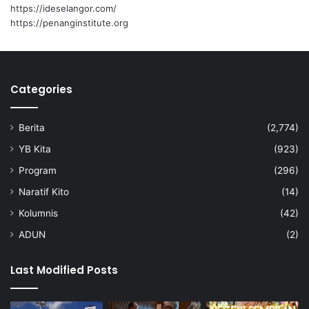
a
https://ideselangor.com/
r
https://penanginstitute.org
a
m
Categories
Berita
(2,774)
YB Kita
(923)
Program
(296)
Naratif Kito
(14)
Kolumnis
(42)
ADUN
(2)
Last Modified Posts