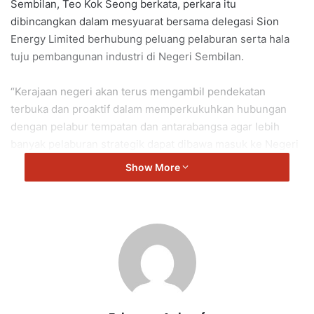
Sembilan, Teo Kok Seong berkata, perkara itu
dibincangkan dalam mesyuarat bersama delegasi Sion
Energy Limited berhubung peluang pelaburan serta hala
tuju pembangunan industri di Negeri Sembilan.
“Kerajaan negeri akan terus mengambil pendekatan
terbuka dan proaktif dalam memperkukuhkan hubungan
dengan pelabur tempatan dan antarabangsa agar lebih
banyak pelaburan strategik dapat dibawa masuk ke Negeri
Sembilan.
Show More
“perbincangan tersebut menjadi antara langkah penting
dalam memperluaskan potensi kerjasama strategik yang
mampu memberi impak positif terhadap pembangunan
ekonomi dan industri negeri,” kata Teo
Teo Kok Seong
Seremban