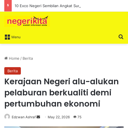
10 Exco Negeri Sembilan Angkat Sumpah, Lengkapkan Pentadbiran Kerajaan Negeri
S
Menu
Home
/
Berita
Berita
Kerajaan Negeri alu-alukan
pelaburan berkualiti demi
pertumbuhan ekonomi
Edzwan Ashraf
S
May 22, 2026
75
e