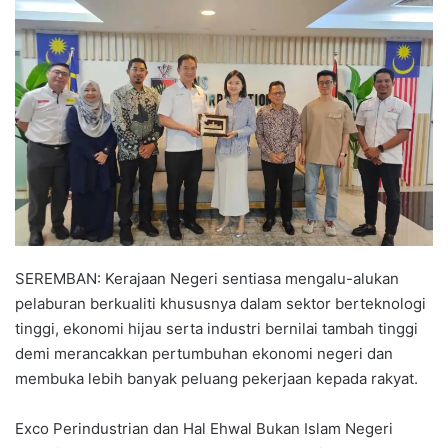
n
d
a
n
e
m
a
i
l
SEREMBAN: Kerajaan Negeri sentiasa mengalu-alukan
pelaburan berkualiti khususnya dalam sektor berteknologi
tinggi, ekonomi hijau serta industri bernilai tambah tinggi
demi merancakkan pertumbuhan ekonomi negeri dan
membuka lebih banyak peluang pekerjaan kepada rakyat.
Exco Perindustrian dan Hal Ehwal Bukan Islam Negeri