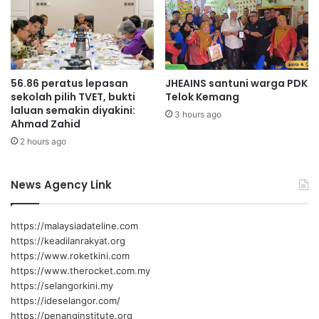
i
r
2
2
0
P
56.86 peratus lepasan
JHEAINS santuni warga PDK
e
sekolah pilih TVET, bukti
Telok Kemang
k
laluan semakin diyakini:
e
3 hours ago
Ahmad Zahid
r
2 hours ago
j
a
M
News Agency Link
a
h
i
https://malaysiadateline.com
r
https://keadilanrakyat.org
D
https://www.roketkini.com
a
https://www.therocket.com.my
l
https://selangorkini.my
a
https://ideselangor.com/
m
https://penanginstitute.org