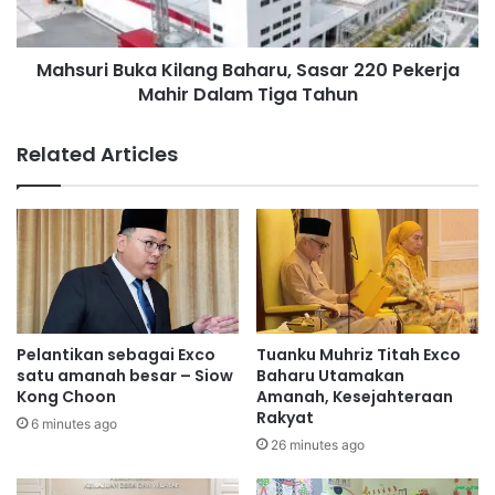
e
B
r
u
p
Mahsuri Buka Kilang Baharu, Sasar 220 Pekerja
k
a
Mahir Dalam Tiga Tahun
a
d
K
u
i
Related Articles
a
l
n
a
D
n
U
g
N
B
P
a
i
h
l
a
a
r
Pelantikan sebagai Exco
Tuanku Muhriz Titah Exco
h
u
satu amanah besar – Siow
Baharu Utamakan
J
,
Kong Choon
Amanah, Kesejahteraan
u
Rakyat
S
6 minutes ago
n
a
26 minutes ago
i
s
n
a