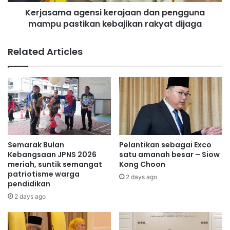
a
a
Kerjasama agensi kerajaan dan pengguna
a
n
mampu pastikan kebajikan rakyat dijaga
g
R
e
a
n
Related Articles
i
s
h
i
K
k
e
e
j
r
a
a
y
j
a
a
a
a
Semarak Bulan
Pelantikan sebagai Exco
n
n
Kebangsaan JPNS 2026
satu amanah besar – Siow
C
d
meriah, suntik semangat
Kong Choon
e
patriotisme warga
a
2 days ago
pendidikan
m
n
e
p
2 days ago
r
e
l
n
a
g