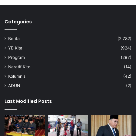
j
i
k
Categories
a
n
r
Berita
(2,782)
a
k
YB Kita
(924)
y
Program
(297)
a
t
Naratif Kito
(14)
d
Kolumnis
(42)
i
j
ADUN
(2)
a
g
Last Modified Posts
a