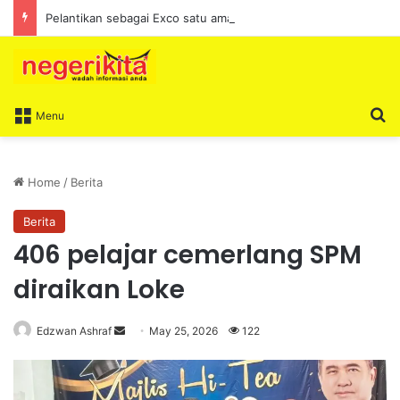
Pelantikan sebagai Exco satu amanah besar – Siow Kong Choon
S
Menu
Home
/
Berita
Berita
406 pelajar cemerlang SPM
diraikan Loke
Edzwan Ashraf
S
May 25, 2026
122
e
n
d