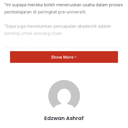
“Ini supaya mereka boleh meneruskan usaha dalam proses
pembelajaran di peringkat pra-universiti.
“Saya juga menekankan pencapaian akademik adalah
penting untuk seorang insan.
Ianya sama juga penting sepertimana nilai dan akhlak yang
mulia.
Show More
“Tahniah kepada pelajar-pelajar yang telah berusaha dan
mencapai kejayaan.
“Selamat maju jaya kepada nada semua,” kata Loke.
Edzwan Ashraf