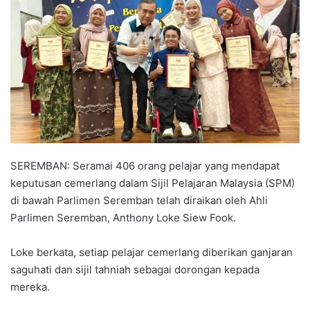
a
n
e
m
a
i
l
SEREMBAN: Seramai 406 orang pelajar yang mendapat
keputusan cemerlang dalam Sijil Pelajaran Malaysia (SPM)
di bawah Parlimen Seremban telah diraikan oleh Ahli
Parlimen Seremban, Anthony Loke Siew Fook.
Loke berkata, setiap pelajar cemerlang diberikan ganjaran
saguhati dan sijil tahniah sebagai dorongan kepada
mereka.