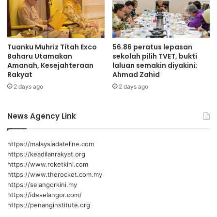
n
g
g
u
d
n
i
a
Tuanku Muhriz Titah Exco
56.86 peratus lepasan
F
m
Baharu Utamakan
sekolah pilih TVET, bukti
K
a
Amanah, Kesejahteraan
laluan semakin diyakini:
I
m
Rakyat
Ahmad Zahid
M
p
2 days ago
2 days ago
2
u
0
p
2
a
News Agency Link
6
s
t
i
https://malaysiadateline.com
k
https://keadilanrakyat.org
a
https://www.roketkini.com
n
https://www.therocket.com.my
k
https://selangorkini.my
e
https://ideselangor.com/
b
https://penanginstitute.org
a