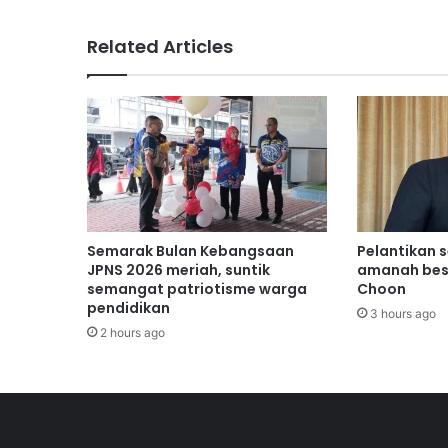
m
a
Related Articles
s
u
k
F
C
S
e
o
u
l
Semarak Bulan Kebangsaan
Pelantikan 
P
JPNS 2026 meriah, suntik
amanah bes
h
semangat patriotisme warga
Choon
pendidikan
o
3 hours ago
e
2 hours ago
n
i
x
b
e