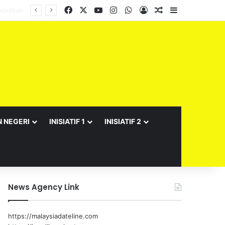
Facebook
X
YouTube
Instagram
WhatsApp
Log In
Random Article
Sidebar
N NEGERI
INISIATIF 1
INISIATIF 2
News Agency Link
https://malaysiadateline.com