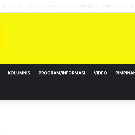
bagai Exco satu amanah besar – Siow Kong Choon
KOLUMNIS
PROGRAM/INFORMASI
VIDEO
PIMPINA