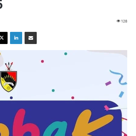
5
128
X
LinkedIn
Share via Email