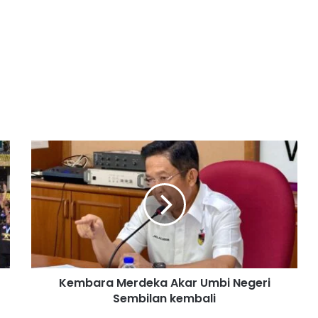
K
e
m
b
a
r
a
M
e
Kembara Merdeka Akar Umbi Negeri
r
Sembilan kembali
d
e