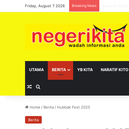
Friday, August 7 2026
Breaking News
Pelantikan se
UTAMA
BERITA
YB KITA
NARATIF KITO
Random Article
Search for
Home
/
Berita
/
Hubbak Fest 2025
Berita