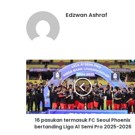
Edzwan Ashraf
1
6
p
a
s
u
k
a
n
16 pasukan termasuk FC Seoul Phoenix
t
bertanding Liga A1 Semi Pro 2025-2026
e
r