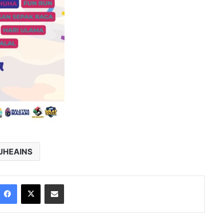
JHEAINS
Facebook
X
Share via Email