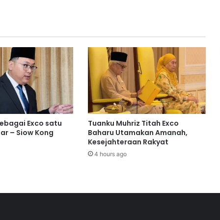
k
a
A
k
a
r
U
m
b
i
N
e
sebagai Exco satu
Tuanku Muhriz Titah Exco
g
ar – Siow Kong
Baharu Utamakan Amanah,
e
Kesejahteraan Rakyat
r
4 hours ago
i
S
e
m
b
i