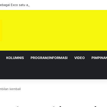
sebagai Exco satu amanah besar – Siow Kong Choon
KOLUMNIS
PROGRAM/INFORMASI
VIDEO
PIMPINA
bilan kembali