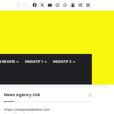
Facebook
X
YouTube
Instagram
WhatsApp
Log In
Random Article
Sidebar
N NEGERI
INISIATIF 1
INISIATIF 2
News Agency Link
https://malaysiadateline.com