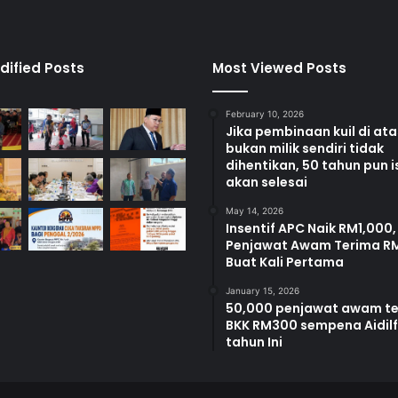
a
n
a
w
dified Posts
Most Viewed Posts
a
m
February 10, 2026
Jika pembinaan kuil di at
bukan milik sendiri tidak
dihentikan, 50 tahun pun i
akan selesai
May 14, 2026
Insentif APC Naik RM1,000,
Penjawat Awam Terima R
Buat Kali Pertama
January 15, 2026
50,000 penjawat awam t
BKK RM300 sempena Aidilfi
tahun Ini