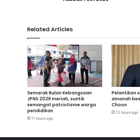
2
0
2
5
Related Articles
Semarak Bulan Kebangsaan
Pelantikan 
JPNS 2026 meriah, suntik
amanah bes
semangat patriotisme warga
Choon
pendidikan
13 hours ago
11 hours ago