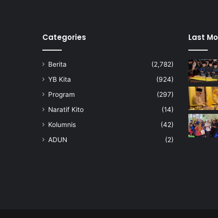
Categories
Last Mo
Berita
(2,782)
YB Kita
(924)
Program
(297)
Naratif Kito
(14)
Kolumnis
(42)
ADUN
(2)