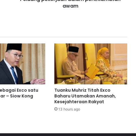
awam
e
r
j
a
a
n
d
a
l
a
m
p
e
r
sebagai Exco satu
Tuanku Muhriz Titah Exco
k
ar – Siow Kong
Baharu Utamakan Amanah,
h
Kesejahteraan Rakyat
i
13 hours ago
d
m
a
t