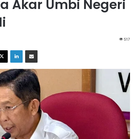
 Akar Umbi Negeri
i
517
X
LinkedIn
Share via Email