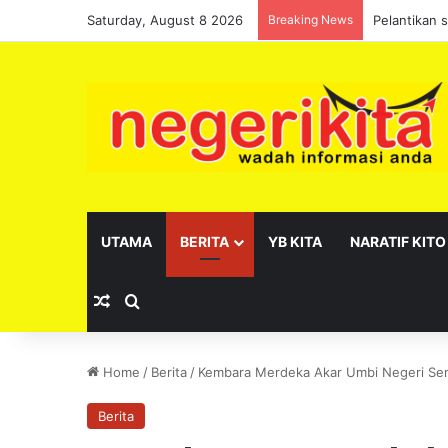
Saturday, August 8 2026
Breaking News
Pelantikan 
UTAMA
BERITA
YB KITA
NARATIF KITO
Random Article
Search for
Home
/
Berita
/
Kembara Merdeka Akar Umbi Negeri Sem
Berita