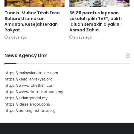
a
n
Tuanku Muhriz Titah Exco
56.86 peratus lepasan
g
Baharu Utamakan
sekolah pilih TVET, bukti
a
Amanah, Kesejahteraan
laluan semakin diyakini:
n
Rakyat
Ahmad Zahid
d
2 days ago
2 days ago
a
r
i
News Agency Link
p
a
d
https://malaysiadateline.com
a
https://keadilanrakyat.org
T
https://www.roketkini.com
e
https://www.therocket.com.my
o
https://selangorkini.my
https://ideselangor.com/
https://penanginstitute.org