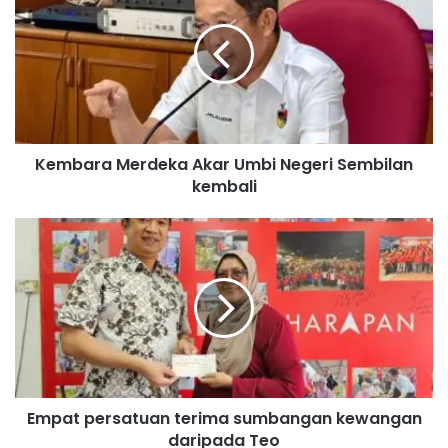
m
b
a
r
a
M
e
Kembara Merdeka Akar Umbi Negeri Sembilan
r
kembali
d
e
k
E
a
m
A
p
k
a
a
t
r
p
U
e
m
r
b
s
i
Empat persatuan terima sumbangan kewangan
a
N
daripada Teo
t