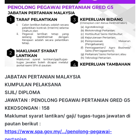
d
a
n
e
m
a
i
l
JABATAN PERTANIAN MALAYSIA
KUMPULAN PELAKSANA
SIJIL/ DIPLOMA
JAWATAN : PENOLONG PEGAWAI PERTANIAN GRED G5
KEKOSONGAN : 158
Maklumat syarat lantikan/ gaji/ tugas-tugas jawatan di
pautan berikut :
https://www.spa.gov.my/…/penolong-pegawai-
pertanian…