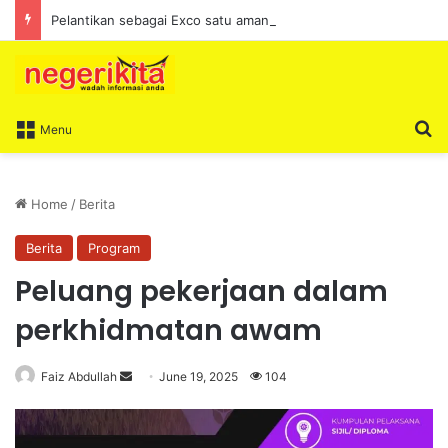
Pelantikan sebagai Exco satu amanah besar – Siow Kong Choon
S
Menu
Home
/
Berita
Berita
Program
Peluang pekerjaan dalam
perkhidmatan awam
Faiz Abdullah
S
June 19, 2025
104
e
n