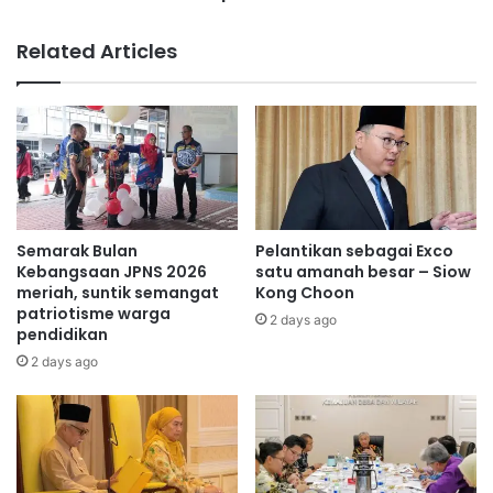
e
u
g
a
Related Articles
e
n
r
t
i
e
S
r
e
i
m
m
b
a
i
s
l
u
Semarak Bulan
Pelantikan sebagai Exco
a
m
Kebangsaan JPNS 2026
satu amanah besar – Siow
n
b
meriah, suntik semangat
Kong Choon
k
patriotisme warga
a
2 days ago
pendidikan
e
n
m
g
2 days ago
b
a
a
n
l
k
i
e
w