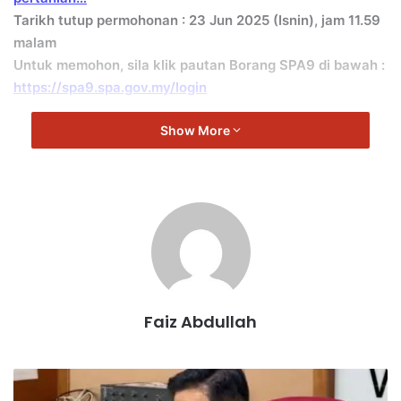
Tarikh tutup permohonan : 23 Jun 2025 (Isnin), jam 11.59
malam
Untuk memohon, sila klik pautan Borang SPA9 di bawah :
https://spa9.spa.gov.my/login
Show More
Faiz Abdullah
K
e