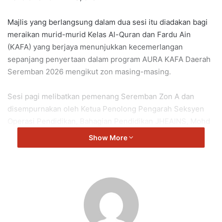
Majlis yang berlangsung dalam dua sesi itu diadakan bagi
meraikan murid-murid Kelas Al-Quran dan Fardu Ain
(KAFA) yang berjaya menunjukkan kecemerlangan
sepanjang penyertaan dalam program AURA KAFA Daerah
Seremban 2026 mengikut zon masing-masing.
Sesi pagi melibatkan pemenang Seremban Zon A dan
disempurnakan oleh Ketua Penolong Pengarah Seksyen
Operasi Pendidikan, Bahagian Pendidikan JHEAINS, Mohd
Taufik Alias, manakala sesi petang membabitkan
Show More
pemenang Seremban Zon B yang disempurnakan oleh
Ketua Penolong Pengarah Kanan Bahagian Pendidikan
JHEAINS, Amiza Khusyri Yusof.
Majlis berkenaan bukan sekadar platform menyampaikan
hadiah kepada para pemenang, malah menjadi simbol
penghargaan terhadap usaha, komitmen dan potensi yang