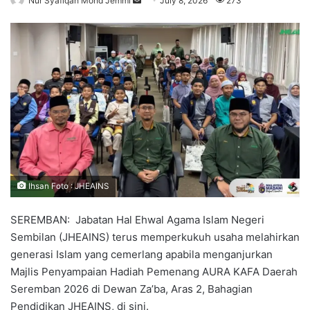
Nur Syafiqah Mohd Jemmi
S
July 8, 2026
273
e
n
d
a
n
e
m
a
i
l
Ihsan Foto : JHEAINS
SEREMBAN: Jabatan Hal Ehwal Agama Islam Negeri
Sembilan (JHEAINS) terus memperkukuh usaha melahirkan
generasi Islam yang cemerlang apabila menganjurkan
Majlis Penyampaian Hadiah Pemenang AURA KAFA Daerah
Seremban 2026 di Dewan Za’ba, Aras 2, Bahagian
Pendidikan JHEAINS, di sini.