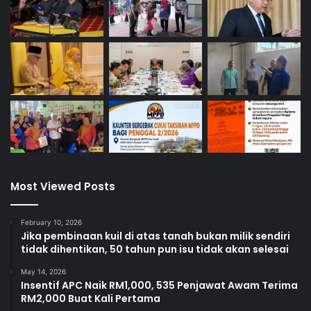
l
G
e
n
e
r
a
s
i
M
u
d
Most Viewed Posts
a
February 10, 2026
Jika pembinaan kuil di atas tanah bukan milik sendiri
tidak dihentikan, 50 tahun pun isu tidak akan selesai
May 14, 2026
Insentif APC Naik RM1,000, 535 Penjawat Awam Terima
RM2,000 Buat Kali Pertama