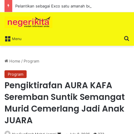
Pelantikan sebagai Exco satu amanah besar – Siow Kong Choon
S
Menu
Home
/
Program
Program
Pengiktirafan AURA KAFA
Seremban Suntik Semangat
Murid Cemerlang Jadi Anak
JUARA