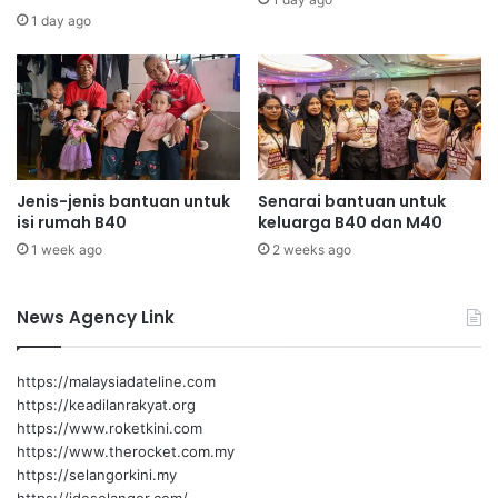
a
u
1 day ago
n
,
Jabatan Hal Ehwal Agama Islam Negeri
M
B
Sembilan
e
e
l
r
a
i
l
P
u
e
i
r
Jenis-jenis bantuan untuk
Senarai bantuan untuk
P
isi rumah B40
keluarga B40 dan M40
h
r
a
1 week ago
2 weeks ago
o
t
g
i
r
News Agency Link
a
a
n
m
S
https://malaysiadateline.com
P
e
https://keadilanrakyat.org
e
r
https://www.roketkini.com
n
i
https://www.therocket.com.my
d
u
https://selangorkini.my
i
s