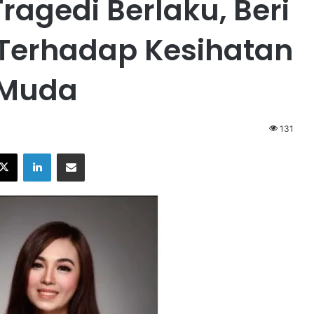
agedi Berlaku, Beri
 Terhadap Kesihatan
 Muda
131
X
LinkedIn
Share via Email