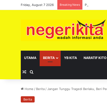
Friday, August 7 2026
Breaking News
Pelantikan se
UTAMA
BERITA
YB KITA
NARATIF KITO
Random Article
Search for
Home
/
Berita
/
Jangan Tunggu Tragedi Berlaku, Beri P
Berita