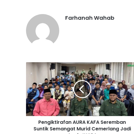
Farhanah Wahab
P
e
n
g
i
k
t
i
r
Pengiktirafan AURA KAFA Seremban
a
Suntik Semangat Murid Cemerlang Jadi
f