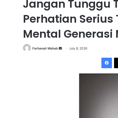
Jangan Tunggu Tr
Perhatian Serius
Mental Generasi
Farhanah Wahab
S
July 8, 2026
e
Facebook
n
d
a
n
e
m
a
i
l