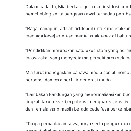
Dalam pada itu, Mia berkata guru dan institusi pe
pembimbing serta pengesan awal terhadap perubaha
“Bagaimanapun, adalah tidak adil untuk meletakk
menjaga kesejahteraan mental anak-anak di bahu p
“Pendidikan merupakan satu ekosistem yang bermul
masyarakat yang menyediakan persekitaran selama
Mia turut menegaskan bahawa media sosial mempun
persepsi dan cara berfikir generasi muda.
“Lambakan kandungan yang menormalisasikan buda
tingkah laku toksik berpotensi menghakis sensitiv
dan remaja yang masih berada pada fasa perkemba
“Tanpa pemantauan sewajarnya serta pengukuhan lit
ruang digital boleh menjadi medium yang membentuk