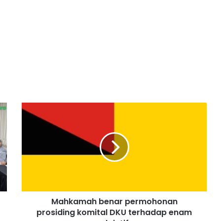
M
a
h
k
a
m
a
h
b
Mahkamah benar permohonan
e
prosiding komital DKU terhadap enam
n