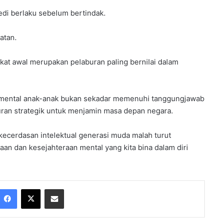
edi berlaku sebelum bertindak.
atan.
at awal merupakan pelaburan paling bernilai dalam
an mental anak-anak bukan sekadar memenuhi tanggungjawab
uran strategik untuk menjamin masa depan negara.
kecerdasan intelektual generasi muda malah turut
an dan kesejahteraan mental yang kita bina dalam diri
Facebook
X
Share via Email