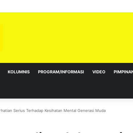
bagai Exco satu amanah besar – Siow Kong Choon
KOLUMNIS
PROGRAM/INFORMASI
VIDEO
PIMPINA
erhatian Serius Terhadap Kesihatan Mental Generasi Muda