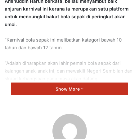
Aminuddin Harun berkata, beliau menyambut baik
anjuran karnival ini kerana ia merupakan satu platform
untuk mencungkil bakat bola sepak di peringkat akar
umbi.
“Karnival bola sepak ini melibatkan kategori bawah 10
tahun dan bawah 12 tahun.
“Adalah diharapkan akan lahir pemain bola sepak dari
kalangan anak-anak ini, dan mewakili Negeri Sembilan dan
skuad kebangsaan pada masa akan datang.
Show More
“Bidang sukan merupakan antara platform terbaik untuk
melahirkan generasi yang cergas dari segi fizikal dan
mental,” ujarnya.