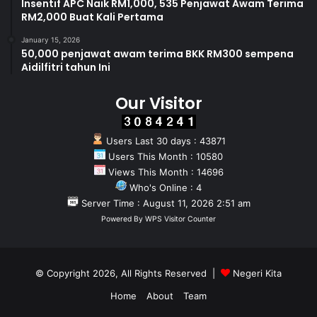
Insentif APC Naik RM1,000, 535 Penjawat Awam Terima
RM2,000 Buat Kali Pertama
January 15, 2026
50,000 penjawat awam terima BKK RM300 sempena
Aidilfitri tahun Ini
Our Visitor
Users Last 30 days : 43871
Users This Month : 10580
Views This Month : 14696
Who's Online : 4
Server Time : August 11, 2026 2:51 am
Powered By
WPS Visitor Counter
© Copyright 2026, All Rights Reserved |
Negeri Kita
Home
About
Team