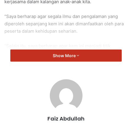
kerjasama dalam kalangan anak-anak kita.
“Saya berharap agar segala ilmu dan pengalaman yang
diperoleh sepanjang kem ini akan dimanfaatkan oleh para
peserta dalam kehidupan seharian.
“Selain itu, saya berharap agar kem ini menjadi titik
permulaan dalam melahirkan generasi Al-Fateh yang
Show More
berjiwa besar, berakhlak mulia, dan berwawasan tinggi.
“Progam Kem GEN Al-Fateh ini diadakan selama tiga hari
dan seramai 47 peserta, terdiri daripada 33 lelaki dan 14
perempuan, telah menyertai di kem ini dengan penuh
semangat,” ujar Gunasekaren.
Turut hadir, Timbalan Pengerusi Masjid Masjid Muhammad
Faiz Abdullah
Al-Fateh, Muhammad Fitri Muhammad; Bendahari Masjid,
Jamil Ahmad dan Imam 1 Masjid, Muhammad Mustakim