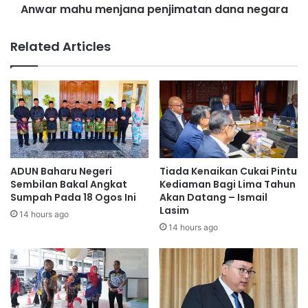
k
Anwar mahu menjana penjimatan dana negara
m
i
e
b
n
Related Articles
a
j
t
a
r
n
i
a
b
p
u
e
t
n
d
j
a
i
ADUN Baharu Negeri
Tiada Kenaikan Cukai Pintu
n
m
Sembilan Bakal Angkat
Kediaman Bagi Lima Tahun
h
a
Sumpah Pada 18 Ogos Ini
Akan Datang – Ismail
u
Lasim
t
14 hours ago
j
a
14 hours ago
a
n
n
d
l
a
e
n
b
a