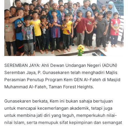
d
a
n
e
m
a
i
l
SEREMBAN JAYA: Ahli Dewan Undangan Negeri (ADUN)
Seremban Jaya, P. Gunasekaren telah menghadiri Majlis
Perasmian Penutup Program Kem GEN Al-Fateh di Masjid
Muhammad Al-Fateh, Taman Forest Heights.
Gunasekaren berkata, Kem ini bukan sahaja bertujuan
untuk mencapai kecemerlangan akademik, tetapi juga
untuk membina jati diri yang teguh, memperkukuh nilai-
nilai Islam, serta memupuk sifat kepimpinan dan semangat