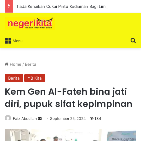
Tiada Kenaikan Cukai Pintu Kediaman Bagi Lima Tahun Akan Datang – Ismail Lasim
S
Menu
Home
/
Berita
Berita
YB Kita
Kem Gen Al-Fateh bina jati
diri, pupuk sifat kepimpinan
Faiz Abdullah
S
September 25, 2024
134
e
n