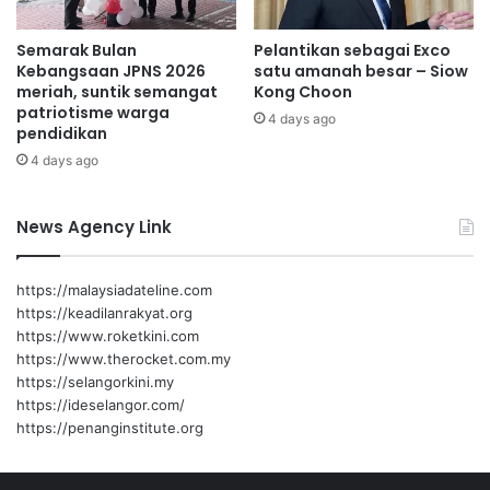
a
n
t
e
Semarak Bulan
Pelantikan sebagai Exco
g
Kebangsaan JPNS 2026
satu amanah besar – Siow
a
meriah, suntik semangat
Kong Choon
r
patriotisme warga
4 days ago
a
pendidikan
4 days ago
News Agency Link
https://malaysiadateline.com
https://keadilanrakyat.org
https://www.roketkini.com
https://www.therocket.com.my
https://selangorkini.my
https://ideselangor.com/
https://penanginstitute.org