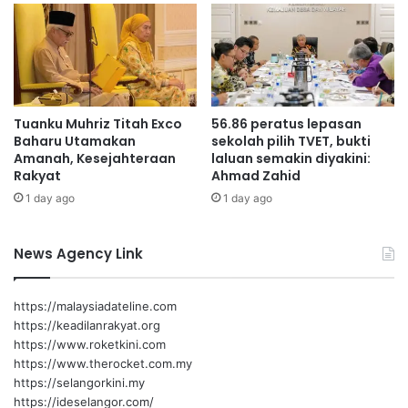
n
w
g
a
A
r
g
g
e
a
n
e
Tuanku Muhriz Titah Exco
56.86 peratus lepasan
d
m
Baharu Utamakan
sekolah pilih TVET, bukti
a
a
Amanah, Kesejahteraan
laluan semakin diyakini:
M
s
Rakyat
Ahmad Zahid
a
s
1 day ago
1 day ago
l
e
a
m
y
p
News Agency Link
s
e
i
n
a
a
https://malaysiadateline.com
M
D
https://keadilanrakyat.org
A
e
https://www.roketkini.com
D
e
https://www.therocket.com.my
A
p
https://selangorkini.my
N
a
https://ideselangor.com/