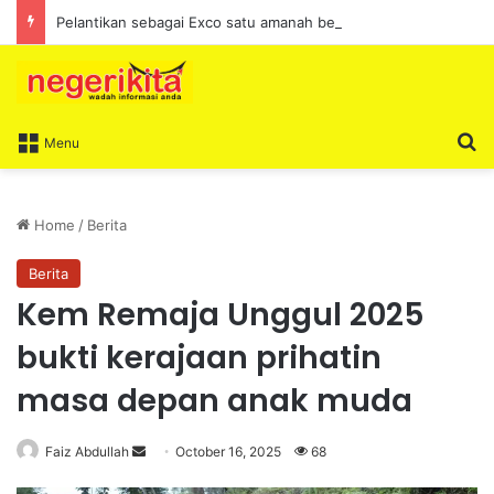
Pelantikan sebagai Exco satu amanah besar – Siow Kong Choon
S
Menu
Home
/
Berita
Berita
Kem Remaja Unggul 2025
bukti kerajaan prihatin
masa depan anak muda
Faiz Abdullah
S
October 16, 2025
68
e