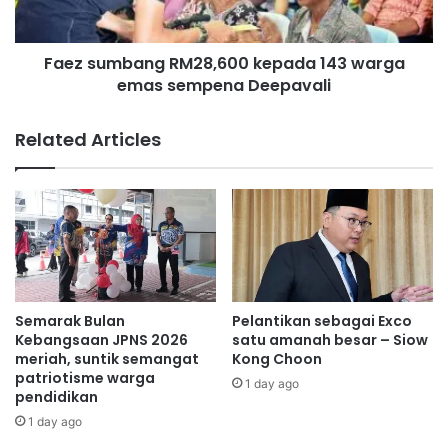
e
b
s
a
y
Faez sumbang RM28,600 kepada 143 warga
n
u
emas sempena Deepavali
g
a
R
r
M
Related Articles
a
2
t
8
M
,
E
6
x
0
U
0
n
k
i
e
t
p
Semarak Bulan
Pelantikan sebagai Exco
y
a
Kebangsaan JPNS 2026
satu amanah besar – Siow
,
d
meriah, suntik semangat
Kong Choon
S
patriotisme warga
a
1 day ago
pendidikan
o
1
k
4
1 day ago
o
3