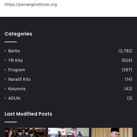
I
v
https://penanginstitute.org
a
l
i
Categories
Berita
(2,782)
YB Kita
(924)
Program
(297)
Naratif Kito
(14)
Kolumnis
(42)
ADUN
(2)
Last Modified Posts