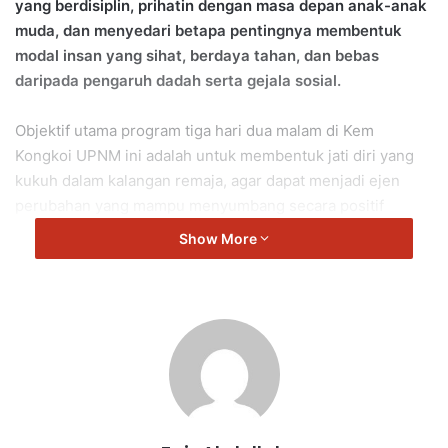
yang berdisiplin, prihatin dengan masa depan anak-anak
muda, dan menyedari betapa pentingnya membentuk
modal insan yang sihat, berdaya tahan, dan bebas
daripada pengaruh dadah serta gejala sosial.
Objektif utama program tiga hari dua malam di Kem
Kongkoi UPNM ini adalah untuk membentuk jati diri yang
kukuh dalam kalangan remaja, agar dapat menjadi ejen
perubahan yang mampu menyumbang secara positif
kepada komuniti dan negara.
Show More
Pelbagai aktiviti yang mencabar minda dan tenaga pelajar
untuk melahirkan pelajar yang berfikiran kreatif dan kritis
dalam menjalani kehidupan milenia yang semakin
mencabar.
Turut hadir Pegawai Daerah Jelebu, Abdul Rahim A.Aziz;
Pengarah Agensi Antidadah Kebangsaan (AADK) Negeri