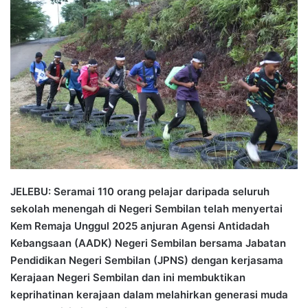
n
d
a
n
e
m
a
i
l
JELEBU: Seramai 110 orang pelajar daripada seluruh
sekolah menengah di Negeri Sembilan telah menyertai
Kem Remaja Unggul 2025 anjuran Agensi Antidadah
Kebangsaan (AADK) Negeri Sembilan bersama Jabatan
Pendidikan Negeri Sembilan (JPNS) dengan kerjasama
Kerajaan Negeri Sembilan dan ini membuktikan
keprihatinan kerajaan dalam melahirkan generasi muda