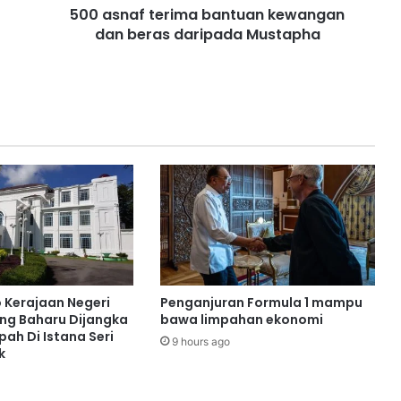
500 asnaf terima bantuan kewangan
e
dan beras daripada Mustapha
r
i
m
a
b
a
n
t
u
a
n
k
e
w
a
o Kerajaan Negeri
Penganjuran Formula 1 mampu
n
ng Baharu Dijangka
bawa limpahan ekonomi
g
ah Di Istana Seri
9 hours ago
a
k
n
d