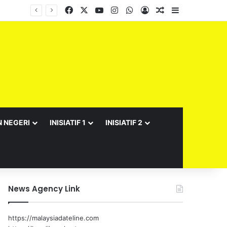
Facebook
X
YouTube
Instagram
WhatsApp
Log In
Random Article
Sidebar
Barisan Exco Kerajaan Negeri Sembilan Yang Baharu Dijangka Angkat Sumpah Di Istana Seri Menanti Esok
N NEGERI
INISIATIF 1
INISIATIF 2
News Agency Link
https://malaysiadateline.com