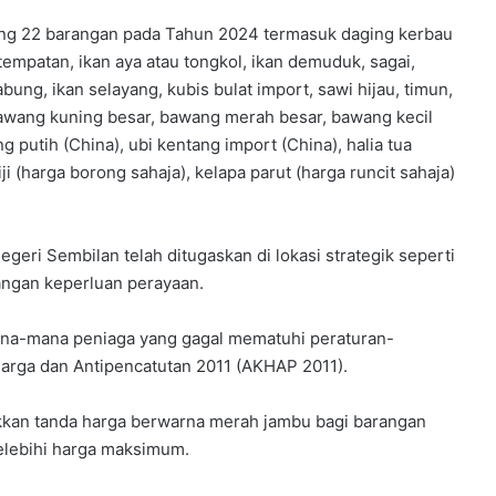
ing 22 barangan pada Tahun 2024 termasuk daging kerbau
tempatan, ikan aya atau tongkol, ikan demuduk, sagai,
ng, ikan selayang, kubis bulat import, sawi hijau, timun,
 bawang kuning besar, bawang merah besar, bawang kecil
 putih (China), ubi kentang import (China), halia tua
iji (harga borong sahaja), kelapa parut (harga runcit sahaja)
ri Sembilan telah ditugaskan di lokasi strategik seperti
rangan keperluan perayaan.
 mana-mana peniaga yang gagal mematuhi peraturan-
Harga dan Antipencatutan 2011 (AKHAP 2011).
akkan tanda harga berwarna merah jambu bagi barangan
elebihi harga maksimum.