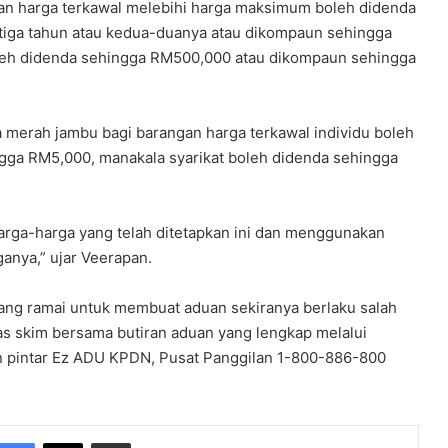
gan harga terkawal melebihi harga maksimum boleh didenda
 tiga tahun atau kedua-duanya atau dikompaun sehingga
boleh didenda sehingga RM500,000 atau dikompaun sehingga
 merah jambu bagi barangan harga terkawal individu boleh
ga RM5,000, manakala syarikat boleh didenda sehingga
arga-harga yang telah ditetapkan ini dan menggunakan
anya,” ujar Veerapan.
ng ramai untuk membuat aduan sekiranya berlaku salah
as skim bersama butiran aduan yang lengkap melalui
on pintar Ez ADU KPDN, Pusat Panggilan 1-800-886-800
Facebook
X
Share via Email