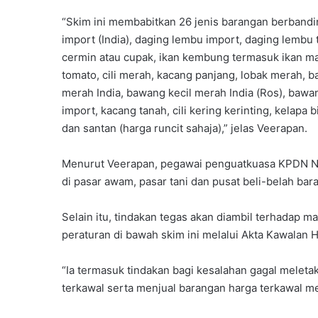
“Skim ini membabitkan 26 jenis barangan berband
import (India), daging lembu import, daging lembu 
cermin atau cupak, ikan kembung termasuk ikan mabu
tomato, cili merah, kacang panjang, lobak merah,
merah India, bawang kecil merah India (Ros), bawang
import, kacang tanah, cili kering kerinting, kelapa b
dan santan (harga runcit sahaja),” jelas Veerapan.
Menurut Veerapan, pegawai penguatkuasa KPDN Nege
di pasar awam, pasar tani dan pusat beli-belah ba
Selain itu, tindakan tegas akan diambil terhadap
peraturan di bawah skim ini melalui Akta Kawalan 
“Ia termasuk tindakan bagi kesalahan gagal melet
terkawal serta menjual barangan harga terkawal m