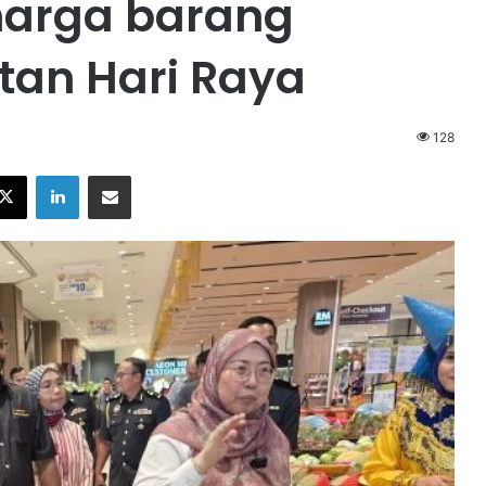
harga barang
an Hari Raya
128
X
LinkedIn
Share via Email