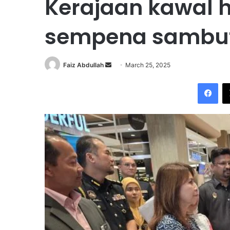
Kerajaan kawal 
sempena sambut
Faiz Abdullah
S
March 25, 2025
e
Facebook
n
d
a
n
e
m
a
i
l