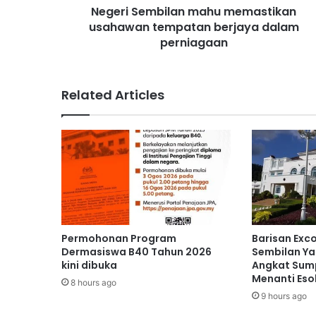
Negeri Sembilan mahu memastikan
b
usahawan tempatan berjaya dalam
i
l
perniagaan
a
n
m
Related Articles
a
h
u
m
e
m
a
s
t
i
Permohonan Program
Barisan Exc
k
Dermasiswa B40 Tahun 2026
Sembilan Ya
a
kini dibuka
Angkat Sump
n
Menanti Eso
8 hours ago
u
9 hours ago
s