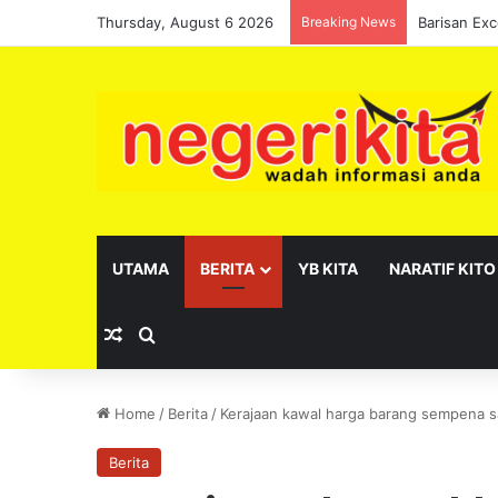
Thursday, August 6 2026
Breaking News
UTAMA
BERITA
YB KITA
NARATIF KITO
Random Article
Search for
Home
/
Berita
/
Kerajaan kawal harga barang sempena 
Berita