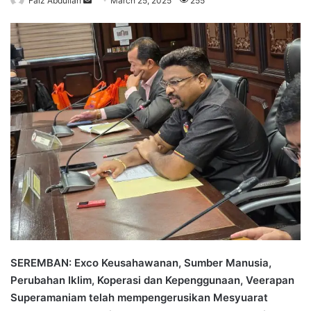
Faiz Abdullah
S
March 25, 2025
255
e
n
d
a
n
e
m
a
i
l
SEREMBAN: Exco Keusahawanan, Sumber Manusia,
Perubahan Iklim, Koperasi dan Kepenggunaan, Veerapan
Superamaniam telah mempengerusikan Mesyuarat