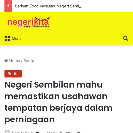
Barisan Exco Kerajaan Negeri Sembilan Yang Baharu Dijangka Angkat Sumpah Di Istana Seri Menanti Esok
S
Menu
Home
/
Berita
Berita
Negeri Sembilan mahu
memastikan usahawan
tempatan berjaya dalam
perniagaan