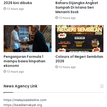
P
g
2026 kini dibuka
Baharu Dijangka Angkat
D
Sumpah Di Istana Seri
s
13 hours ago
Menanti Esok
s
e
e
m
13 hours ago
l
p
e
e
s
n
a
a
i
s
s
a
e
m
Penganjuran Formula 1
Colours of Negeri Sembilan
c
b
mampu bawa limpahan
2026
a
u
ekonomi
r
13 hours ago
t
13 hours ago
a
a
b
n
a
H
News Agency Link
i
a
k
r
i
https://malaysiadateline.com
R
https://keadilanrakyat.org