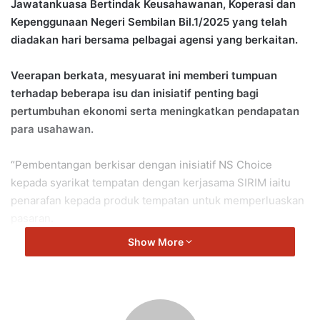
Jawatankuasa Bertindak Keusahawanan, Koperasi dan
Kepenggunaan Negeri Sembilan Bil.1/2025 yang telah
diadakan hari bersama pelbagai agensi yang berkaitan.
Veerapan berkata, mesyuarat ini memberi tumpuan
terhadap beberapa isu dan inisiatif penting bagi
pertumbuhan ekonomi serta meningkatkan pendapatan
para usahawan.
“Pembentangan berkisar dengan inisiatif NS Choice
kepada syarikat tempatan dengan kerjasama SIRIM iaitu
penarafan kepada produk tempatan untuk memperluaskan
pasaran.
Show More
“Selain itu, Bank Muamalat juga membentang dan
memperincikan beberapa inisiatif serta skim kepada
usahawan yang boleh memanfaatkan golongan tersebut.