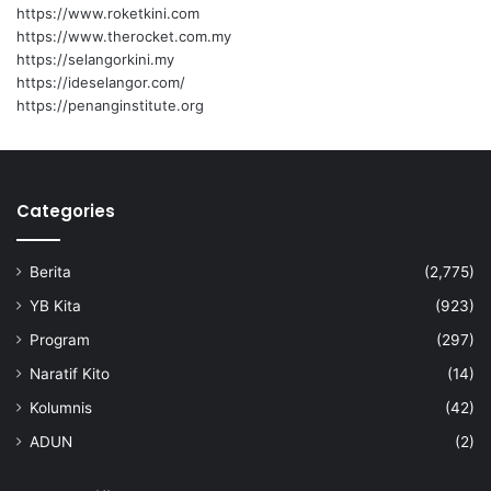
a
https://www.roketkini.com
y
https://www.therocket.com.my
a
https://selangorkini.my
https://ideselangor.com/
https://penanginstitute.org
Categories
Berita
(2,775)
YB Kita
(923)
Program
(297)
Naratif Kito
(14)
Kolumnis
(42)
ADUN
(2)