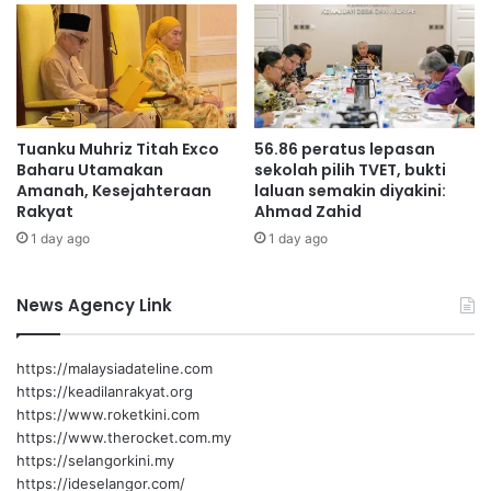
C
n
h
p
a
e
n
d
u
Tuanku Muhriz Titah Exco
56.86 peratus lepasan
d
Baharu Utamakan
sekolah pilih TVET, bukti
u
Amanah, Kesejahteraan
laluan semakin diyakini:
k
Rakyat
Ahmad Zahid
L
1 day ago
1 day ago
u
b
u
News Agency Link
k
C
i
https://malaysiadateline.com
n
https://keadilanrakyat.org
a
https://www.roketkini.com
https://www.therocket.com.my
https://selangorkini.my
https://ideselangor.com/