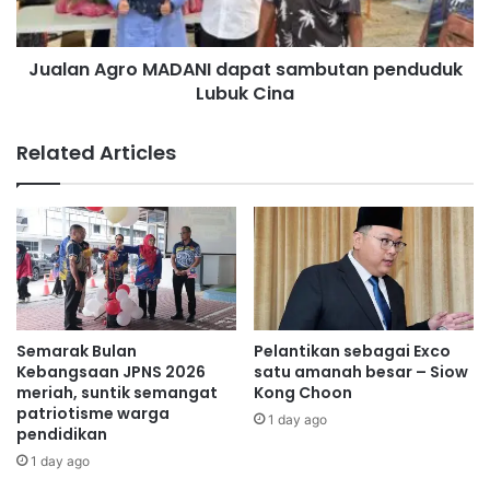
t
g
m
r
a
Jualan Agro MADANI dapat sambutan penduduk
o
n
Lubuk Cina
M
f
A
a
D
Related Articles
a
A
t
N
d
I
a
d
Mustapha
r
a
i
p
p
a
a
t
d
s
Semarak Bulan
Pelantikan sebagai Exco
a
a
Kebangsaan JPNS 2026
satu amanah besar – Siow
S
m
meriah, suntik semangat
Kong Choon
A
patriotisme warga
b
1 day ago
pendidikan
R
u
A
t
1 day ago
:
a