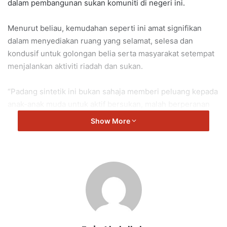
dalam pembangunan sukan komuniti di negeri ini.
Menurut beliau, kemudahan seperti ini amat signifikan
dalam menyediakan ruang yang selamat, selesa dan
kondusif untuk golongan belia serta masyarakat setempat
menjalankan aktiviti riadah dan sukan.
“Padang sintetik ini bukan sahaja memberi peluang kepada
anak-anak muda untuk aktif bersukan, malah berperanan
sebagai pusat penyatuan komuniti tanpa mengira usia dan
Show More
latar belakang,” ujar beliau.
Beliau turut berharap agar kemudahan yang disediakan
dapat dimanfaatkan sepenuhnya oleh masyarakat setempat
serta dijaga dengan baik bagi memastikan kelangsungan
penggunaannya dalam jangka masa panjang.
Tambah beliau lagi, usaha memperkasa kemudahan sukan