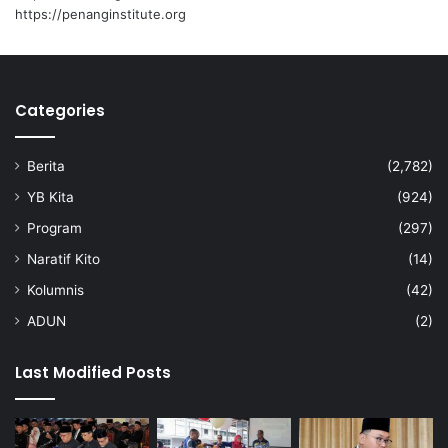
https://penanginstitute.org
Categories
Berita
(2,782)
YB Kita
(924)
Program
(297)
Naratif Kito
(14)
Kolumnis
(42)
ADUN
(2)
Last Modified Posts