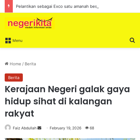
Pelantikan sebagai Exco satu amanah besar – Siow Kong Choon
S
Menu
Home
/
Berita
Berita
Kerajaan Negeri galak gaya
hidup sihat di kalangan
rakyat
Faiz Abdullah
S
February 19, 2026
68
e