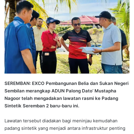
n
d
a
n
e
m
a
i
l
SEREMBAN: EXCO Pembangunan Belia dan Sukan Negeri
Sembilan merangkap ADUN Palong Dato’ Mustapha
Nagoor telah mengadakan lawatan rasmi ke Padang
Sintetik Seremban 2 baru-baru ini.
Lawatan tersebut diadakan bagi meninjau kemudahan
padang sintetik yang menjadi antara infrastruktur penting