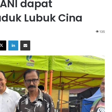
ANI dapat
duk Lubuk Cina
135
X
LinkedIn
Share via Email