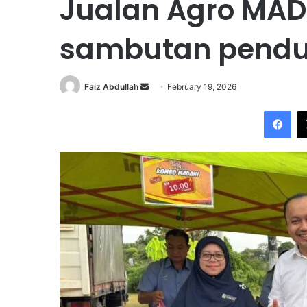
Jualan Agro MAD
sambutan pendu
Faiz Abdullah
S
February 19, 2026
e
Facebook
n
d
a
n
e
m
a
i
l