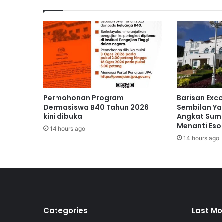
g
a
l
a
k
g
a
y
a
h
Permohonan Program
Barisan Exc
i
Dermasiswa B40 Tahun 2026
Sembilan Ya
d
kini dibuka
Angkat Sump
Menanti Eso
u
14 hours ago
p
14 hours ago
s
i
h
a
t
d
i
Categories
Last Mo
k