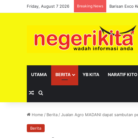
Friday, August 7 2026
Breaking News
UTAMA
BERITA
YB KITA
NARATIF KITO
Random Article
Search for
Home
/
Berita
/
Jualan Agro MADANI dapat sambutan p
Berita