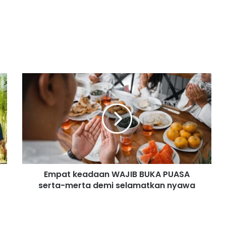
E
m
p
a
t
k
e
a
d
Empat keadaan WAJIB BUKA PUASA
a
serta-merta demi selamatkan nyawa
a
n
W
A