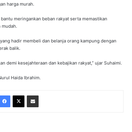
gan harga murah.
pat bantu meringankan beban rakyat serta memastikan
h mudah.
 yang hadir membeli dan belanja orang kampung dengan
rak balik.
akan demi kesejahteraan dan kebajikan rakyat,” ujar Suhaimi.
Nurul Haida Ibrahim.
Facebook
X
Share via Email