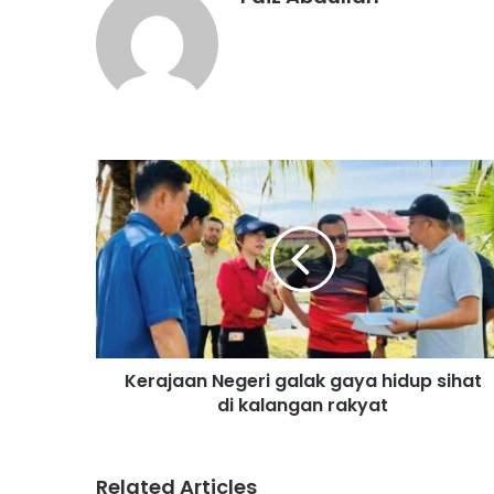
K
e
r
a
j
a
a
n
N
Kerajaan Negeri galak gaya hidup sihat
e
di kalangan rakyat
g
e
r
i
Related Articles