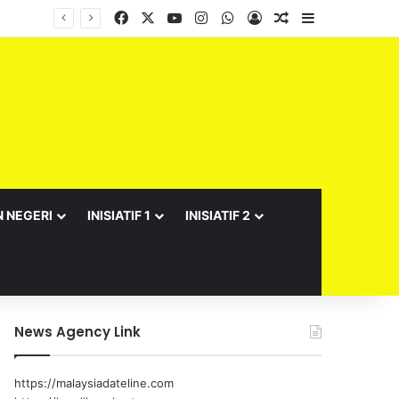
Facebook
X
YouTube
Instagram
WhatsApp
Log In
Random Article
Sidebar
Barisan Exco Kerajaan Negeri Sembilan Yang Baharu Dijangka Angkat Sumpah Di Istana Seri Menanti Esok
N NEGERI
INISIATIF 1
INISIATIF 2
News Agency Link
https://malaysiadateline.com